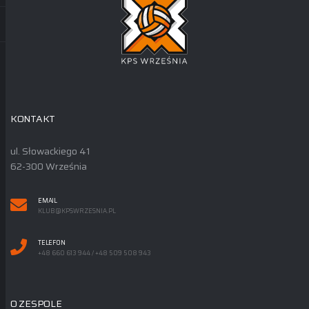
KONTAKT
ul. Słowackiego 41
62-300 Września
EMAIL
KLUB@KPSWRZESNIA.PL
TELEFON
+48 660 613 944 / +48 509 508 943
O ZESPOLE