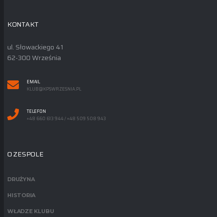
KONTAKT
ul. Słowackiego 41
62-300 Września
EMAIL
KLUB@KPSWRZESNIA.PL
TELEFON
+48 660 613 944 / +48 509 508 943
O ZESPOLE
DRUŻYNA
HISTORIA
WŁADZE KLUBU