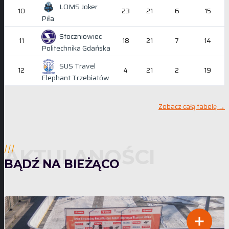
LOMS Joker
10
23
21
6
15
Piła
Stoczniowiec
11
18
21
7
14
Politechnika Gdańska
SUS Travel
12
4
21
2
19
Elephant Trzebiatów
Zobacz całą tabelę →
AKTULANOŚCI
///
BĄDŹ NA BIEŻĄCO