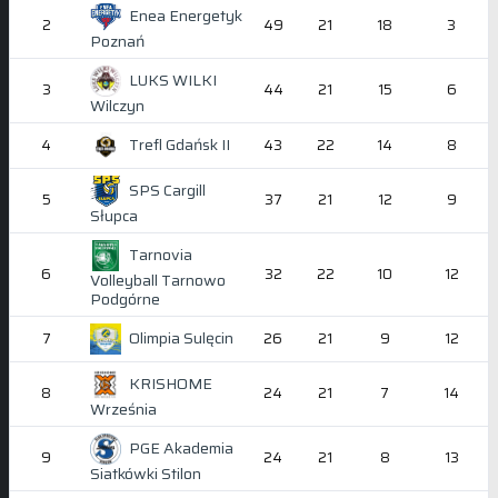
Enea Energetyk
2
49
21
18
3
Poznań
LUKS WILKI
3
44
21
15
6
Wilczyn
Trefl Gdańsk II
4
43
22
14
8
SPS Cargill
5
37
21
12
9
Słupca
Tarnovia
6
32
22
10
12
Volleyball Tarnowo
Podgórne
Olimpia Sulęcin
7
26
21
9
12
KRISHOME
8
24
21
7
14
Września
PGE Akademia
9
24
21
8
13
Siatkówki Stilon