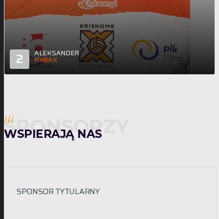
ALEKSANDER
2
RYBAK
ATAKUJĄCY
SPONSORZY
///
WSPIERAJĄ NAS
SPONSOR TYTULARNY