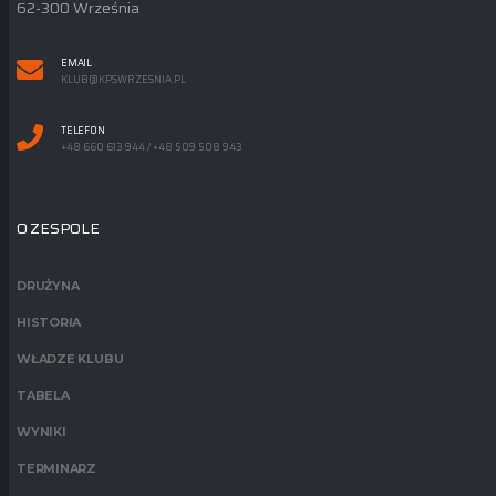
62-300 Września
EMAIL
KLUB@KPSWRZESNIA.PL
TELEFON
+48 660 613 944 / +48 509 508 943
O ZESPOLE
DRUŻYNA
HISTORIA
WŁADZE KLUBU
TABELA
WYNIKI
TERMINARZ