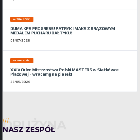
AKTUALNOŚCI
DUMA KPS PROGRESS! PATRYK I MAKS Z BRĄZOWYM
MEDALEM PUCHARU BAŁTYKU!
06/07/2026
AKTUALNOŚCI
XXIV Orlen Mistrzostwa Polski MASTERS w Siatkówce
Plażowej – wracamy na piasek!
25/05/2026
DRUŻYNA
///
NASZ ZESPÓŁ