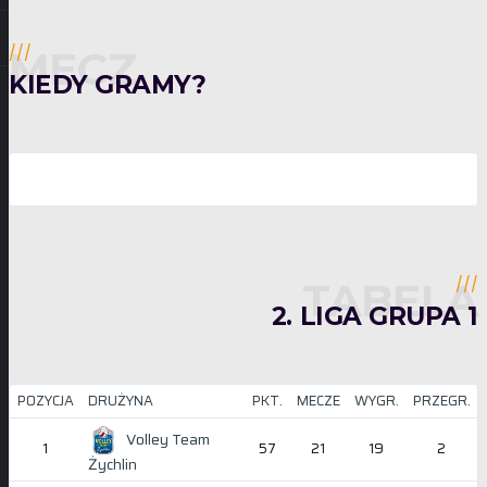
MECZ
///
KIEDY GRAMY?
TABELA
///
2. LIGA GRUPA 1
POZYCJA
DRUŻYNA
PKT.
MECZE
WYGR.
PRZEGR.
Volley Team
1
57
21
19
2
Żychlin