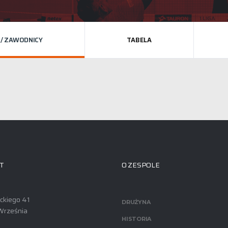
 / ZAWODNICY
TABELA
T
O ZESPOLE
ackiego 41
DRUŻYNA
Września
HISTORIA