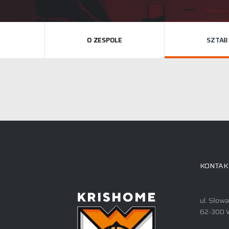
O ZESPOLE
SZTAB
KONTAK
ul. Słow
62-300 