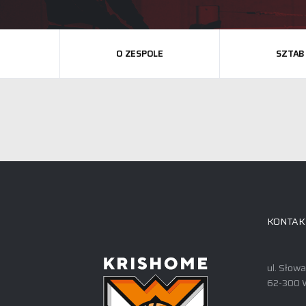
O ZESPOLE
SZTAB
KONTAK
ul. Słow
62-300 