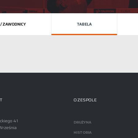
 / ZAWODNICY
TABELA
T
O ZESPOLE
ackiego 41
DRUŻYNA
Września
HISTORIA