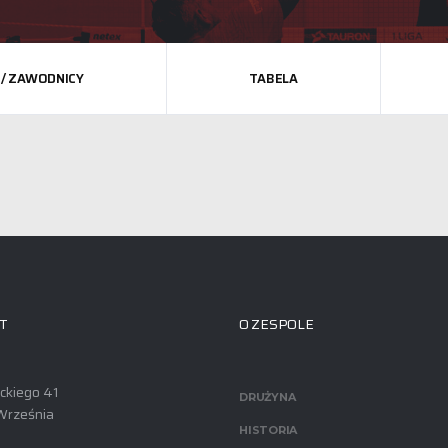
 / ZAWODNICY
TABELA
T
O ZESPOLE
ackiego 41
DRUŻYNA
Września
HISTORIA