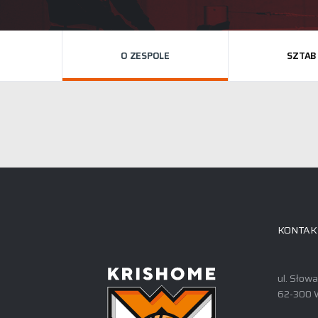
O ZESPOLE
SZTAB
KONTAK
ul. Słow
62-300 