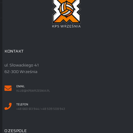
KONTAKT
ul. Słowackiego 41
62-300 Września
EMAIL
KLUB@KPSWRZESNIA.PL
TELEFON
+48 660 613 944 / +48 509 508 943
O ZESPOLE