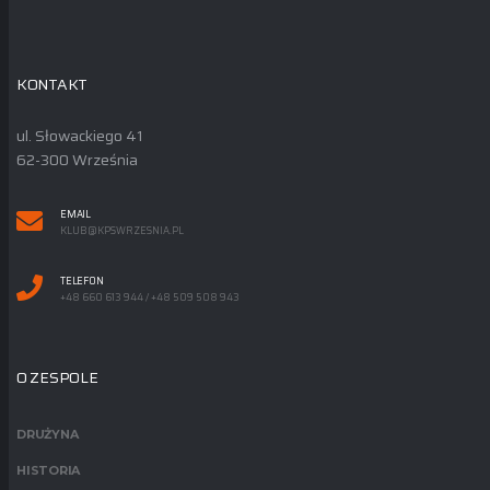
KONTAKT
ul. Słowackiego 41
62-300 Września
EMAIL
KLUB@KPSWRZESNIA.PL
TELEFON
+48 660 613 944 / +48 509 508 943
O ZESPOLE
DRUŻYNA
HISTORIA