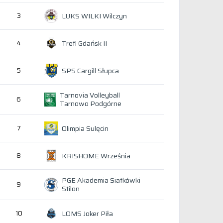
LUKS WILKI Wilczyn
3
Trefl Gdańsk II
4
SPS Cargill Słupca
5
Tarnovia Volleyball
6
Tarnowo Podgórne
Olimpia Sulęcin
7
KRISHOME Września
8
PGE Akademia Siatkówki
9
Stilon
LOMS Joker Piła
10