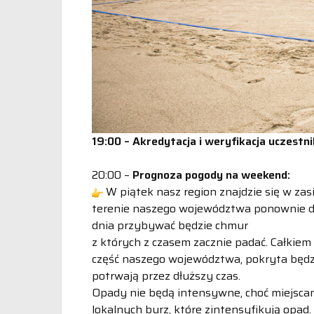
19:00 – Akredytacja i weryfikacja uczestn
20:00 –
Prognoza pogody na weekend:
W piątek nasz region znajdzie się w za
terenie naszego województwa ponownie doj
dnia przybywać będzie chmur
z których z czasem zacznie padać. Całki
część naszego województwa, pokryta będzi
potrwają przez dłuższy czas.
Opady nie będą intensywne, choć miejsca
lokalnych burz, które zintensyfikują opad.