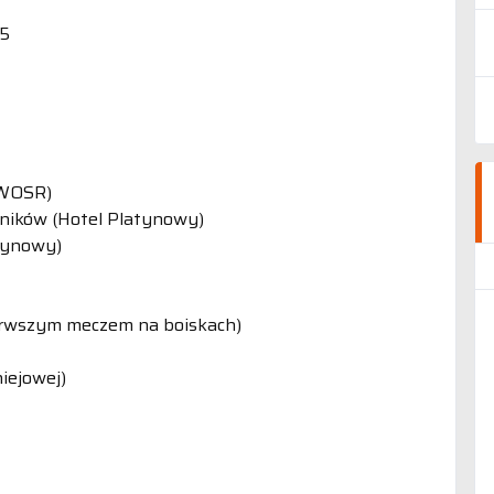
25
 WOSR)
tników (Hotel Platynowy)
tynowy)
erwszym meczem na boiskach)
iejowej)