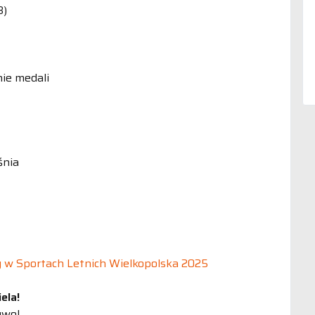
8)
nie medali
śnia
 w Sportach Letnich Wielkopolska 2025
ela!
ywo!