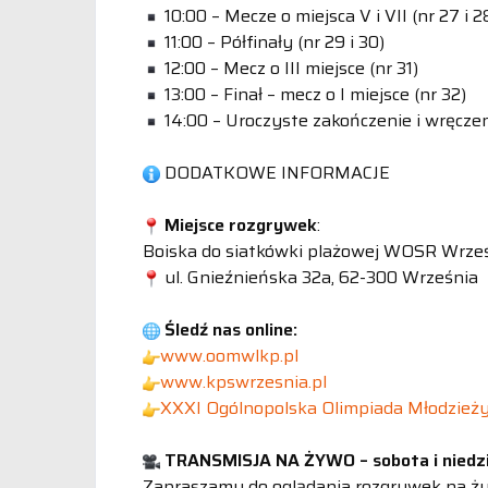
10:00 – Mecze o miejsca V i VII (nr 27 i 2
11:00 – Półfinały (nr 29 i 30)
12:00 – Mecz o III miejsce (nr 31)
13:00 – Finał – mecz o I miejsce (nr 32)
14:00 – Uroczyste zakończenie i wręcze
DODATKOWE INFORMACJE
Miejsce rozgrywek
:
Boiska do siatkówki plażowej WOSR Wrze
ul. Gnieźnieńska 32a, 62-300 Września
Śledź nas online:
www.oomwlkp.pl
www.kpswrzesnia.pl
XXXI Ogólnopolska Olimpiada Młodzieży
TRANSMISJA NA ŻYWO – sobota i niedzi
Zapraszamy do oglądania rozgrywek na ż