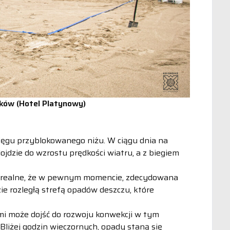
ików (Hotel Platynowy)
sięgu przyblokowanego niżu. W ciągu dnia na
dzie do wzrostu prędkości wiatru, a z biegiem
em realne, że w pewnym momencie, zdecydowana
e rozległą strefą opadów deszczu, które
mi może dojść do rozwoju konwekcji w tym
 Bliżej godzin wieczornych, opady staną się