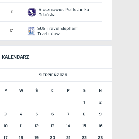
Stoczniowiec Politechnika
11
Gdańska
SUS Travel Elephant
12
Trzebiatów
KALENDARZ
SIERPIEŃ 2026
P
W
Ś
C
P
S
N
1
2
3
4
5
6
7
8
9
10
11
12
13
14
15
16
17
18
19
20
21
22
23