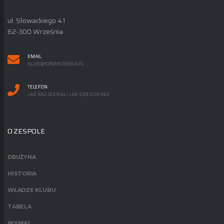
ul. Słowackiego 41
62-300 Września
EMAIL
KLUB@KPSWRZESNIA.PL
TELEFON
+48 660 613 944 / +48 509 508 943
O ZESPOLE
DRUŻYNA
HISTORIA
WŁADZE KLUBU
TABELA
WYNIKI