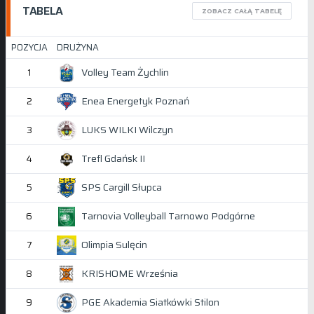
TABELA
ZOBACZ CAŁĄ TABELĘ
POZYCJA
DRUŻYNA
Volley Team Żychlin
1
Enea Energetyk Poznań
2
LUKS WILKI Wilczyn
3
Trefl Gdańsk II
4
SPS Cargill Słupca
5
Tarnovia Volleyball Tarnowo Podgórne
6
Olimpia Sulęcin
7
KRISHOME Września
8
PGE Akademia Siatkówki Stilon
9