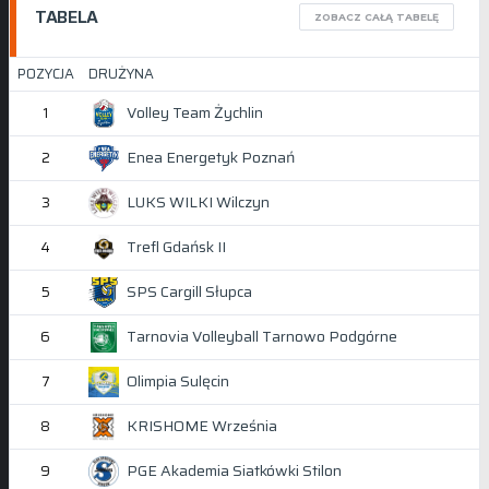
TABELA
ZOBACZ CAŁĄ TABELĘ
POZYCJA
DRUŻYNA
Volley Team Żychlin
1
Enea Energetyk Poznań
2
LUKS WILKI Wilczyn
3
Trefl Gdańsk II
4
SPS Cargill Słupca
5
Tarnovia Volleyball Tarnowo Podgórne
6
Olimpia Sulęcin
7
KRISHOME Września
8
PGE Akademia Siatkówki Stilon
9