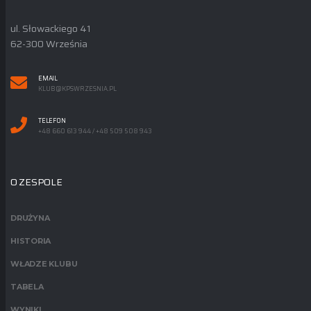
ul. Słowackiego 41
62-300 Września
EMAIL
KLUB@KPSWRZESNIA.PL
TELEFON
+48 660 613 944 / +48 509 508 943
O ZESPOLE
DRUŻYNA
HISTORIA
WŁADZE KLUBU
TABELA
WYNIKI