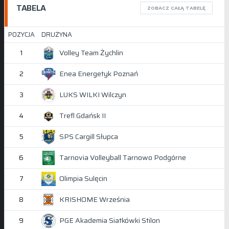
TABELA
ZOBACZ CAŁĄ TABELĘ
POZYCJA
DRUŻYNA
Volley Team Żychlin
1
Enea Energetyk Poznań
2
LUKS WILKI Wilczyn
3
Trefl Gdańsk II
4
SPS Cargill Słupca
5
Tarnovia Volleyball Tarnowo Podgórne
6
Olimpia Sulęcin
7
KRISHOME Września
8
PGE Akademia Siatkówki Stilon
9