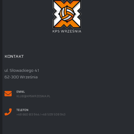
KONTAKT
ul. Słowackiego 41
62-300 Września
EMAIL
KLUB@KPSWRZESNIA.PL
TELEFON
+48 660 613 944 / +48 509 508 943