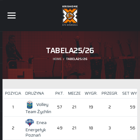
TABELA25/26
HOME
TABELA25/26
POZYCJA
DRUŻYNA
PKT.
MECZE
WYGR.
PRZEGR.
SET WYG
Volley
1
57
21
19
2
59
Team Żychlin
Enea
2
49
21
18
3
56
Energetyk
Poznań