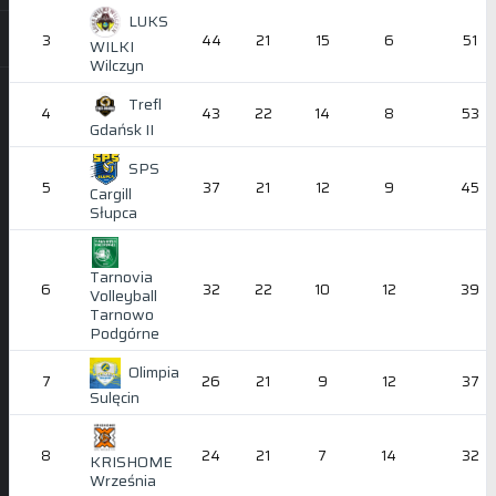
LUKS
3
44
21
15
6
51
WILKI
Wilczyn
Trefl
4
43
22
14
8
53
Gdańsk II
SPS
5
37
21
12
9
45
Cargill
Słupca
Tarnovia
6
32
22
10
12
39
Volleyball
Tarnowo
Podgórne
Olimpia
7
26
21
9
12
37
Sulęcin
8
24
21
7
14
32
KRISHOME
Września