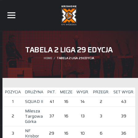
TABELA 2 LIGA 29 EDYCJA
HOME
TABELA 2 LIGA 29 EDYCJA
POZYCJA
DRUŻYNA
PKT.
MECZE
WYGR.
PRZEGR.
SET WYGR.
SQUAD II
1
41
16
14
2
43
Milesza
2
Targowa
37
16
13
3
39
Górka
NF
3
29
16
10
6
36
Krisbor