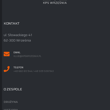
KONTAKT
ul. Słowackiego 41
62-300 Września
EMAIL
KLUB@KPSWRZESNIA.PL
TELEFON
+48 660 613 944 / +48 509 508 943
O ZESPOLE
DRUŻYNA