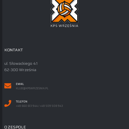
KONTAKT
ul. Słowackiego 41
62-300 Września
EMAIL
KLUB@KPSWRZESNIA.PL
TELEFON
+48 660 613 944 / +48 509 508 943
O ZESPOLE