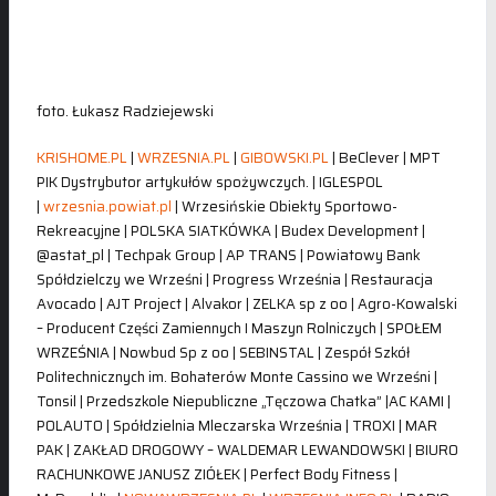
foto. Łukasz Radziejewski
KRISHOME.PL
|
WRZESNIA.PL
|
GIBOWSKI.PL
| BeClever | MPT
PIK Dystrybutor artykułów spożywczych. | IGLESPOL
|
wrzesnia.powiat.pl
| Wrzesińskie Obiekty Sportowo-
Rekreacyjne | POLSKA SIATKÓWKA | Budex Development |
@astat_pl | Techpak Group | AP TRANS | Powiatowy Bank
Spółdzielczy we Wrześni | Progress Września | Restauracja
Avocado | AJT Project | Alvakor | ZELKA sp z oo | Agro-Kowalski
– Producent Części Zamiennych I Maszyn Rolniczych | SPOŁEM
WRZEŚNIA | Nowbud Sp z oo | SEBINSTAL | Zespół Szkół
Politechnicznych im. Bohaterów Monte Cassino we Wrześni |
Tonsil | Przedszkole Niepubliczne „Tęczowa Chatka” |AC KAMI |
POLAUTO | Spółdzielnia Mleczarska Września | TROXI | MAR
PAK | ZAKŁAD DROGOWY – WALDEMAR LEWANDOWSKI | BIURO
RACHUNKOWE JANUSZ ZIÓŁEK | Perfect Body Fitness |