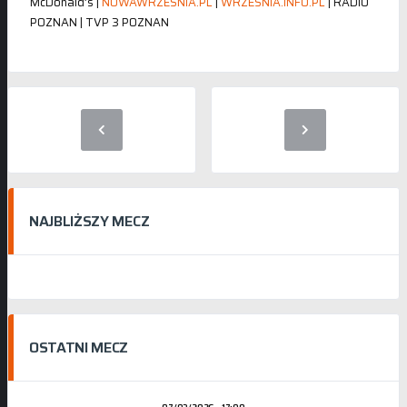
McDonald’s |
NOWAWRZESNIA.PL
|
WRZESNIA.INFO.PL
| RADIO
POZNAN | TVP 3 POZNAN
NAJBLIŻSZY MECZ
OSTATNI MECZ