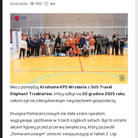
585
198
31/12/2025
Mecz pomiędzy
Krishome KPS Września
a
SUS Travel
Elephant Trzebiatów
, który odbył się
20 grudnia 2025 roku
,
zakończył się zdecydowanym zwycięstwem gospodarzy.
Drużyna Pomarańczowych nie dała szans rywalom,
wygrywając spotkanie w trzech szybkich setach. Był to ostatni
akcent ligowy przed przerwą świąteczną, który pozwolił
„Pomarańczowym” umocnić swoją pozycję w tabeli 2. Ligi