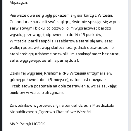
Mężczyzn.
Pierwsze dwa sety były pokazem siły siatkarzy z Wrześni.
Gospodarze narzucili swój styl gry, świetnie spisując się w polu
serwisowym i bloku, co pozwoliło im wypracować bardzo
wysoką przewagę (odpowiednio do 14 i 16 punktów).
W trzeciej partii zespół z Trzebiatowa starał się nawiązać
walkę i poprawił swoją skuteczność, jednak doświadczenie i
stabilność gry Krishome pozwoliły im zamknąć mecz bez straty
seta, wygrywając ostatnią partię do 21.
Dzięki tej wygranej Krishome KPS Września utrzymał się w
górnej połowie tabeli (6. miejsce), natomiast drużyna z
Trzebiatowa pozostała na dole zestawienia, wciąż szukając
punktów w walce o utrzymanie.
Zawodników wyprowadziły na parkiet dzieci z Przedszkola
Niepublicznego „Tęczowa Chatka” we Wrześni.
MVP: Patryk LIGOCKI