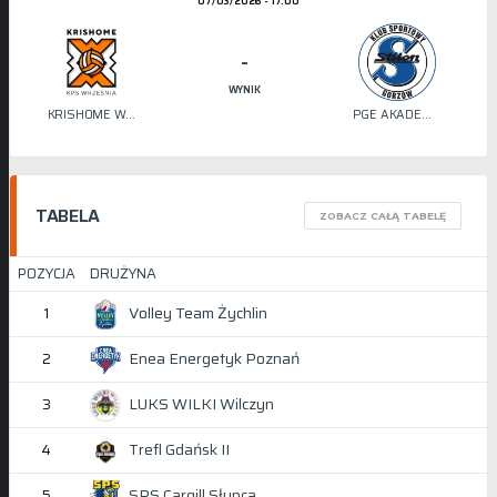
07/03/2026 - 17:00
-
WYNIK
KRISHOME WRZEŚNIA
PGE AKADEMIA SIATKÓWKI STILON
TABELA
ZOBACZ CAŁĄ TABELĘ
POZYCJA
DRUŻYNA
Volley Team Żychlin
1
Enea Energetyk Poznań
2
LUKS WILKI Wilczyn
3
Trefl Gdańsk II
4
SPS Cargill Słupca
5