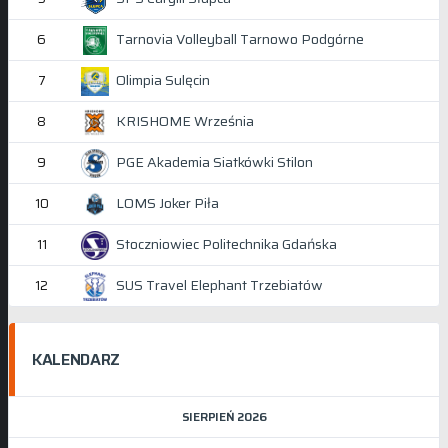
Tarnovia Volleyball Tarnowo Podgórne
6
Olimpia Sulęcin
7
KRISHOME Września
8
PGE Akademia Siatkówki Stilon
9
LOMS Joker Piła
10
Stoczniowiec Politechnika Gdańska
11
SUS Travel Elephant Trzebiatów
12
KALENDARZ
SIERPIEŃ 2026