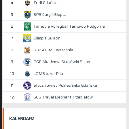
Trefl Gdańsk II
4
SPS Cargill Słupca
5
Tarnovia Volleyball Tarnowo Podgórne
6
Olimpia Sulęcin
7
KRISHOME Września
8
PGE Akademia Siatkówki Stilon
9
LOMS Joker Piła
10
Stoczniowiec Politechnika Gdańska
11
SUS Travel Elephant Trzebiatów
12
KALENDARZ