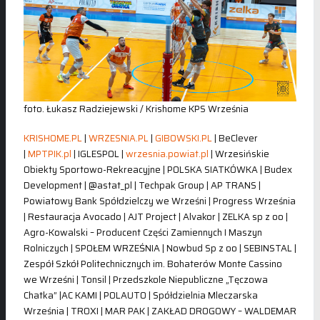
foto. Łukasz Radziejewski / Krishome KPS Września
KRISHOME.PL
|
WRZESNIA.PL
|
GIBOWSKI.PL
| BeClever
|
MPTPIK.pl
| IGLESPOL |
wrzesnia.powiat.pl
| Wrzesińskie
Obiekty Sportowo-Rekreacyjne | POLSKA SIATKÓWKA | Budex
Development | @astat_pl | Techpak Group | AP TRANS |
Powiatowy Bank Spółdzielczy we Wrześni | Progress Września
| Restauracja Avocado | AJT Project | Alvakor | ZELKA sp z oo |
Agro-Kowalski – Producent Części Zamiennych I Maszyn
Rolniczych | SPOŁEM WRZEŚNIA | Nowbud Sp z oo | SEBINSTAL |
Zespół Szkół Politechnicznych im. Bohaterów Monte Cassino
we Wrześni | Tonsil | Przedszkole Niepubliczne „Tęczowa
Chatka” |AC KAMI | POLAUTO | Spółdzielnia Mleczarska
Września | TROXI | MAR PAK | ZAKŁAD DROGOWY – WALDEMAR