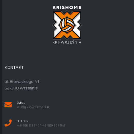
KONTAKT
ul. Słowackiego 41
62-300 Września
EMAIL
KLUB@KPSWRZESNIA.PL
TELEFON
+48 660 613 944 / +48 509 508 943