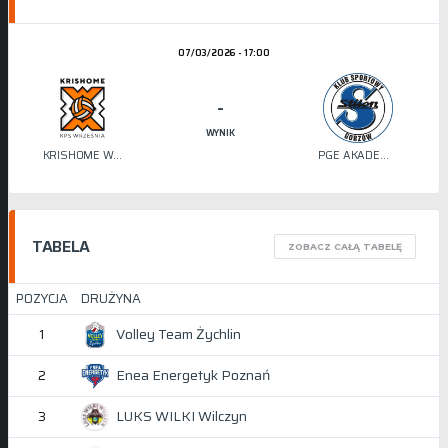
07/03/2026 - 17:00
-
WYNIK
KRISHOME WRZEŚNIA
PGE AKADEMIA SIATKÓWKI STILON
TABELA
ZOBACZ CAŁĄ TABELĘ
POZYCJA
DRUŻYNA
Volley Team Żychlin
1
Enea Energetyk Poznań
2
LUKS WILKI Wilczyn
3