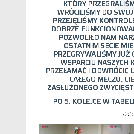
KTÓRY PRZEGRALIŚMY
WRÓCILIŚMY DO SWOJE
PRZEJĘLIŚMY KONTROL
DOBRZE FUNKCJONOWAŁ
POZWOLIŁO NAM NAR
OSTATNIM SECIE MI
PRZEGRYWALIŚMY JUŻ
WSPARCIU NASZYCH
PRZEŁAMAĆ I ODWRÓCIĆ L
CAŁEGO MECZU.
CI
ZASŁUŻONEGO ZWYCIĘSTW
PO 5. KOLEJCE W TABEL
Gale