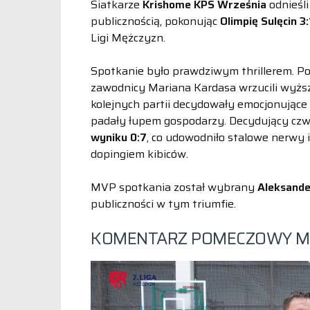
Siatkarze
Krishome KPS Września
odnieśl
publicznością, pokonując
Olimpię Sulęcin 3:
Ligi Mężczyzn.
Spotkanie było prawdziwym thrillerem. P
zawodnicy Mariana Kardasa wrzucili wyższ
kolejnych partii decydowały emocjonujące
padały łupem gospodarzy. Decydujący czw
wyniku 0:7
, co udowodniło stalowe nerwy 
dopingiem kibiców.
MVP spotkania został wybrany
Aleksande
publiczności w tym triumfie.
KOMENTARZ POMECZOWY MV