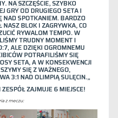
. NA SZCZĘŚCIE, SZYBKO
J GRY OD DRUGIEGO SETA I
Ę NAD SPOTKANIEM.
BARDZO
 NASZ BLOK I ZAGRYWKA
, CO
ZUCIĆ RYWALOM TEMPO. W
ELIŚMY TRUDNY MOMENT I
0:7
, ALE DZIĘKI OGROMNEMU
KIBICÓW
POTRAFILIŚMY SIĘ
OSY SETA, A W KONSEKWENCJI
ESZYMY SIĘ Z WAŻNEGO,
A 3:1 NAD OLIMPIĄ SULĘCIN.
„
I ZESPÓŁ ZAJMUJE 6 MIEJSCE!
ria z meczu: