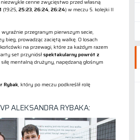
i niezwykle cenne zwycięstwo przed własną
1
(19:25,
25:23
,
26:24
,
26:24
) w meczu 5. kolejki II
o wyraźnie przegranym pierwszym secie,
y bieg, prowadząc zaciętą walkę. O losach
 końcówki na przewagi, które za każdym razem
arty set przyniósł
spektakularny powrót z
i siłę mentalną drużyny, napędzaną głośnym
r Rybak
, który po meczu podkreślił rolę
P ALEKSANDRA RYBAKA: