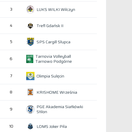
LUKS WILKI Wilczyn
3
Trefl Gdańsk II
4
SPS Cargill Słupca
5
Tarnovia Volleyball
6
Tarnowo Podgórne
Olimpia Sulęcin
7
KRISHOME Września
8
PGE Akademia Siatkówki
9
Stilon
LOMS Joker Piła
10