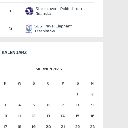
Stoczniowiec Politechnika
11
Gdańska
SUS Travel Elephant
12
Trzebiatów
KALENDARZ
SIERPIEŃ 2026
P
W
Ś
C
P
S
N
1
2
3
4
5
6
7
8
9
10
11
12
13
14
15
16
17
18
19
20
21
22
23