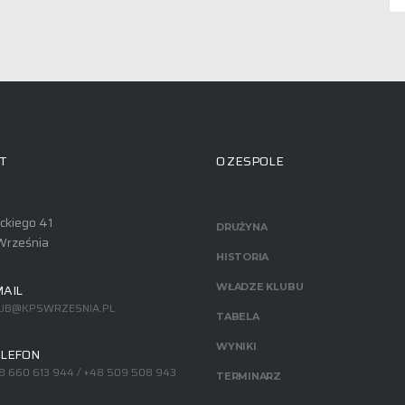
T
O ZESPOLE
ackiego 41
DRUŻYNA
Września
HISTORIA
AIL
WŁADZE KLUBU
UB@KPSWRZESNIA.PL
TABELA
WYNIKI
LEFON
8 660 613 944 / +48 509 508 943
TERMINARZ