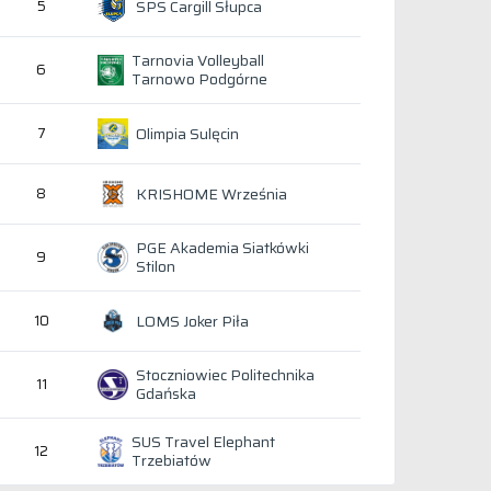
SPS Cargill Słupca
5
Tarnovia Volleyball
6
Tarnowo Podgórne
Olimpia Sulęcin
7
KRISHOME Września
8
PGE Akademia Siatkówki
9
Stilon
LOMS Joker Piła
10
Stoczniowiec Politechnika
11
Gdańska
SUS Travel Elephant
12
Trzebiatów