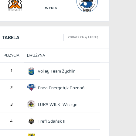
WYNIK
TABELA
ZOBACZ CAŁĄ TABELĘ
POZYCJA
DRUŻYNA
1
Volley Team Żychlin
Enea Energetyk Poznań
2
LUKS WILKI Wilczyn
3
Trefl Gdańsk II
4