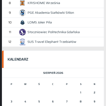
KRISHOME Września
8
PGE Akademia Siatkówki Stilon
9
LOMS Joker Piła
10
Stoczniowiec Politechnika Gdańska
11
SUS Travel Elephant Trzebiatów
12
KALENDARZ
SIERPIEŃ 2026
P
W
Ś
C
P
S
N
1
2
3
4
5
6
7
8
9