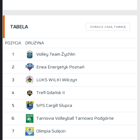
TABELA
ZOBACZ CAŁĄ TABELĘ
POZYCJA
DRUŻYNA
Volley Team Żychlin
1
Enea Energetyk Poznań
2
LUKS WILKI Wilczyn
3
Trefl Gdańsk II
4
SPS Cargill Słupca
5
Tarnovia Volleyball Tarnowo Podgórne
6
Olimpia Sulęcin
7