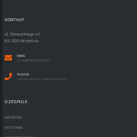
KONTAKT
ul. Słowackiego 41
62-300 Września
EMAIL
KLUB@KPSWRZESNIA.PL
TELEFON
+48 660 613 944 / +48 509 508 943
O ZESPOLE
DRUŻYNA
HISTORIA