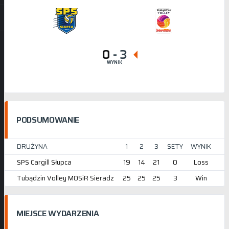
0
-
3
WYNIK
PODSUMOWANIE
DRUŻYNA
1
2
3
SETY
WYNIK
SPS Cargill Słupca
19
14
21
0
Loss
Tubądzin Volley MOSiR Sieradz
25
25
25
3
Win
MIEJSCE WYDARZENIA