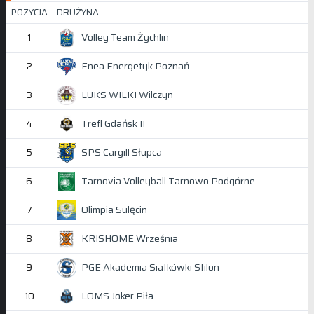
POZYCJA
DRUŻYNA
Volley Team Żychlin
1
Enea Energetyk Poznań
2
LUKS WILKI Wilczyn
3
Trefl Gdańsk II
4
SPS Cargill Słupca
5
Tarnovia Volleyball Tarnowo Podgórne
6
Olimpia Sulęcin
7
KRISHOME Września
8
PGE Akademia Siatkówki Stilon
9
LOMS Joker Piła
10