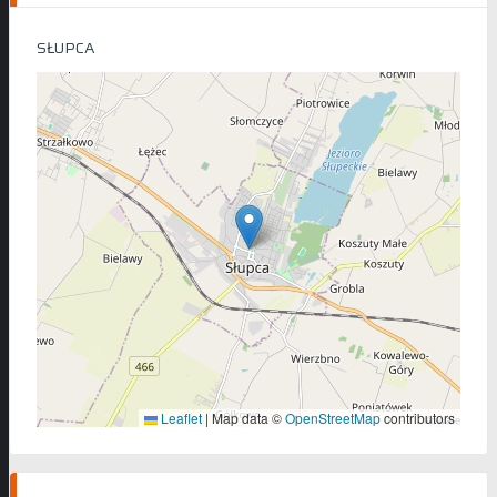
SŁUPCA
Leaflet
|
Map data ©
OpenStreetMap
contributors