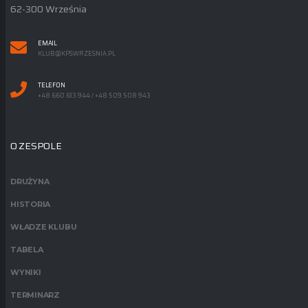
62-300 Września
EMAIL
KLUB@KPSWRZESNIA.PL
TELEFON
+48 660 613 944 / +48 509 508 943
O ZESPOLE
DRUŻYNA
HISTORIA
WŁADZE KLUBU
TABELA
WYNIKI
TERMINARZ