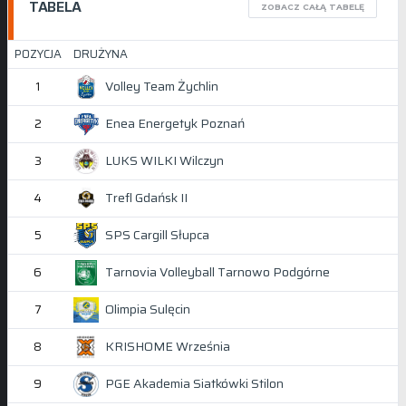
TABELA
ZOBACZ CAŁĄ TABELĘ
POZYCJA
DRUŻYNA
Volley Team Żychlin
1
Enea Energetyk Poznań
2
LUKS WILKI Wilczyn
3
Trefl Gdańsk II
4
SPS Cargill Słupca
5
Tarnovia Volleyball Tarnowo Podgórne
6
Olimpia Sulęcin
7
KRISHOME Września
8
PGE Akademia Siatkówki Stilon
9