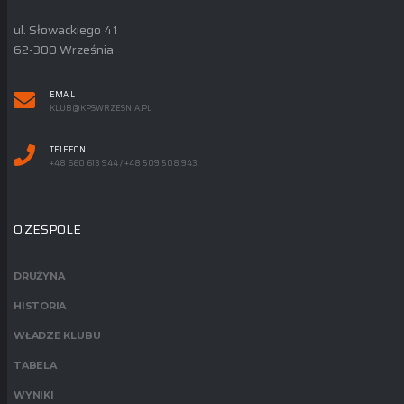
ul. Słowackiego 41
62-300 Września
EMAIL
KLUB@KPSWRZESNIA.PL
TELEFON
+48 660 613 944 / +48 509 508 943
O ZESPOLE
DRUŻYNA
HISTORIA
WŁADZE KLUBU
TABELA
WYNIKI