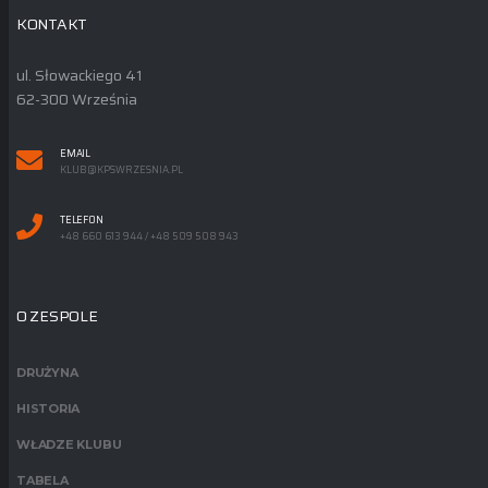
KONTAKT
ul. Słowackiego 41
62-300 Września
EMAIL
KLUB@KPSWRZESNIA.PL
TELEFON
+48 660 613 944 / +48 509 508 943
O ZESPOLE
DRUŻYNA
HISTORIA
WŁADZE KLUBU
TABELA