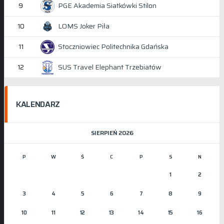
PGE Akademia Siatkówki Stilon
9
LOMS Joker Piła
10
Stoczniowiec Politechnika Gdańska
11
SUS Travel Elephant Trzebiatów
12
KALENDARZ
SIERPIEŃ 2026
P
W
Ś
C
P
S
N
1
2
3
4
5
6
7
8
9
10
11
12
13
14
15
16