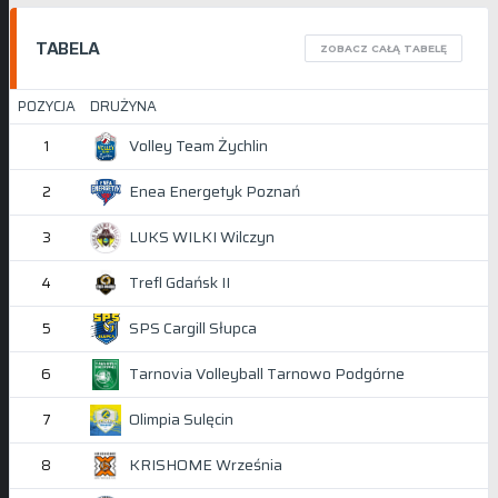
TABELA
ZOBACZ CAŁĄ TABELĘ
POZYCJA
DRUŻYNA
Volley Team Żychlin
1
Enea Energetyk Poznań
2
LUKS WILKI Wilczyn
3
Trefl Gdańsk II
4
SPS Cargill Słupca
5
Tarnovia Volleyball Tarnowo Podgórne
6
Olimpia Sulęcin
7
KRISHOME Września
8