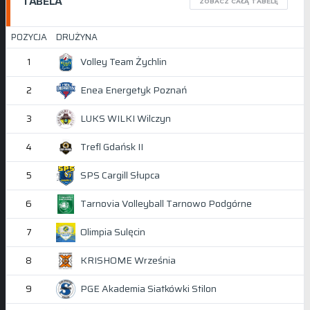
TABELA
ZOBACZ CAŁĄ TABELĘ
POZYCJA
DRUŻYNA
Volley Team Żychlin
1
Enea Energetyk Poznań
2
LUKS WILKI Wilczyn
3
Trefl Gdańsk II
4
SPS Cargill Słupca
5
Tarnovia Volleyball Tarnowo Podgórne
6
Olimpia Sulęcin
7
KRISHOME Września
8
PGE Akademia Siatkówki Stilon
9