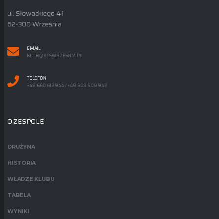
ul. Słowackiego 41
62-300 Września
EMAIL
KLUB@KPSWRZESNIA.PL
TELEFON
+48 660 613 944 / +48 509 508 943
O ZESPOLE
DRUŻYNA
HISTORIA
WŁADZE KLUBU
TABELA
WYNIKI