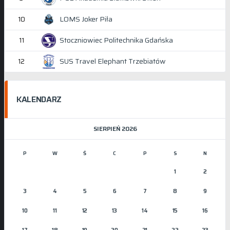
LOMS Joker Piła
10
Stoczniowiec Politechnika Gdańska
11
SUS Travel Elephant Trzebiatów
12
KALENDARZ
SIERPIEŃ 2026
P
W
Ś
C
P
S
N
1
2
3
4
5
6
7
8
9
10
11
12
13
14
15
16