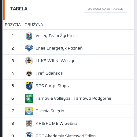
TABELA
ZOBACZ CAŁĄ TABELĘ
POZYCJA
DRUŻYNA
Volley Team Żychlin
1
Enea Energetyk Poznań
2
LUKS WILKI Wilczyn
3
Trefl Gdańsk II
4
SPS Cargill Słupca
5
Tarnovia Volleyball Tarnowo Podgórne
6
Olimpia Sulęcin
7
KRISHOME Września
8
PGE Akademia Siatkówki Stilon
9