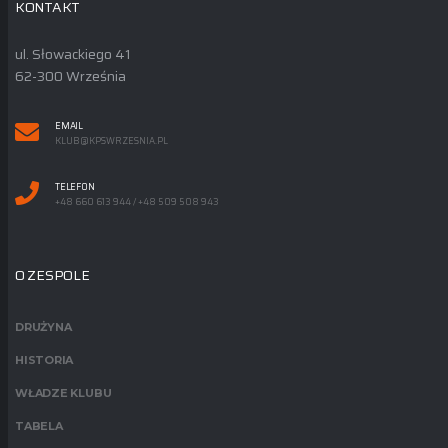
KONTAKT
ul. Słowackiego 41
62-300 Września
EMAIL
KLUB@KPSWRZESNIA.PL
TELEFON
+48 660 613 944 / +48 509 508 943
O ZESPOLE
DRUŻYNA
HISTORIA
WŁADZE KLUBU
TABELA