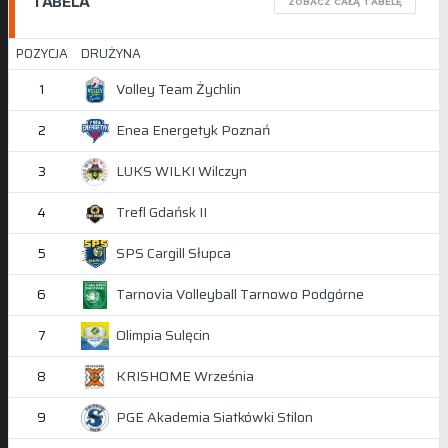
TABELA
ZOBACZ CAŁĄ TABELĘ
POZYCJA
DRUŻYNA
Volley Team Żychlin
1
Enea Energetyk Poznań
2
LUKS WILKI Wilczyn
3
Trefl Gdańsk II
4
SPS Cargill Słupca
5
Tarnovia Volleyball Tarnowo Podgórne
6
Olimpia Sulęcin
7
KRISHOME Września
8
PGE Akademia Siatkówki Stilon
9