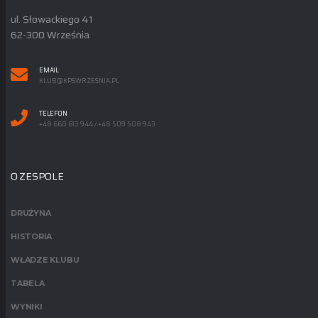
ul. Słowackiego 41
62-300 Września
EMAIL
KLUB@KPSWRZESNIA.PL
TELEFON
+48 660 613 944 / +48 509 508 943
O ZESPOLE
DRUŻYNA
HISTORIA
WŁADZE KLUBU
TABELA
WYNIKI