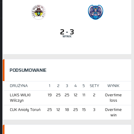
2
-
3
WYNIK
PODSUMOWANIE
DRUŻYNA
1
2
3
4
5
SETY
WYNIK
LUKS WILKI
19
25
25
12
11
2
Overtime
Wilczyn
loss
CUK Anioły Toruń
25
12
18
25
15
3
Overtime
win