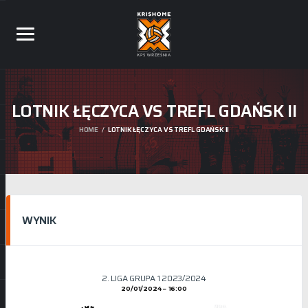
LOTNIK ŁĘCZYCA VS TREFL GDAŃSK II
HOME
LOTNIK ŁĘCZYCA VS TREFL GDAŃSK II
WYNIK
2. LIGA GRUPA 1 2023/2024
20/01/2024
16:00