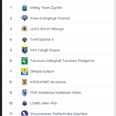
Volley Team Żychlin
1
Enea Energetyk Poznań
2
LUKS WILKI Wilczyn
3
Trefl Gdańsk II
4
SPS Cargill Słupca
5
Tarnovia Volleyball Tarnowo Podgórne
6
Olimpia Sulęcin
7
KRISHOME Września
8
PGE Akademia Siatkówki Stilon
9
LOMS Joker Piła
10
Stoczniowiec Politechnika Gdańska
11