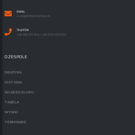
EMAIL
KLUB@KPSWRZESNIA.PL
TELEFON
+48 660 613 944 / +48 509 508 943
O ZESPOLE
DRUŻYNA
HISTORIA
WŁADZE KLUBU
TABELA
WYNIKI
TERMINARZ