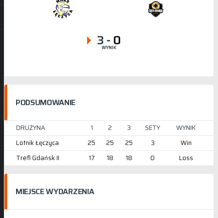
3
-
0
WYNIK
PODSUMOWANIE
DRUŻYNA
1
2
3
SETY
WYNIK
Lotnik Łęczyca
25
25
25
3
Win
Trefl Gdańsk II
17
18
18
0
Loss
MIEJSCE WYDARZENIA