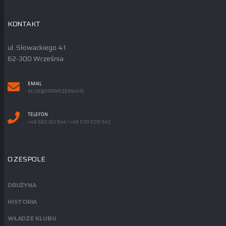
KONTAKT
ul. Słowackiego 41
62-300 Września
EMAIL
KLUB@KPSWRZESNIA.PL
TELEFON
+48 660 613 944 / +48 509 508 943
O ZESPOLE
DRUŻYNA
HISTORIA
WŁADZE KLUBU