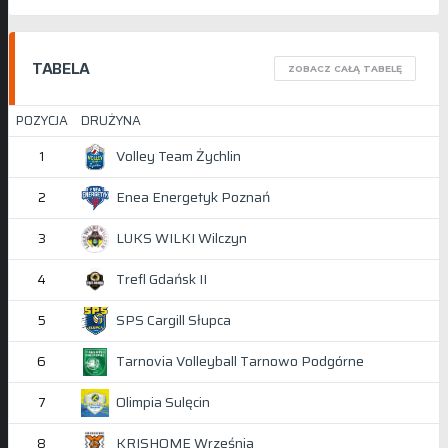
TABELA
ZOBACZ CAŁĄ TABELĘ
POZYCJA
DRUŻYNA
Volley Team Żychlin
1
Enea Energetyk Poznań
2
LUKS WILKI Wilczyn
3
Trefl Gdańsk II
4
SPS Cargill Słupca
5
Tarnovia Volleyball Tarnowo Podgórne
6
Olimpia Sulęcin
7
KRISHOME Września
8