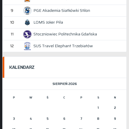
PGE Akademia Siatkówki Stilon
9
LOMS Joker Piła
10
Stoczniowiec Politechnika Gdańska
11
SUS Travel Elephant Trzebiatów
12
KALENDARZ
SIERPIEŃ 2026
P
W
Ś
C
P
S
N
1
2
3
4
5
6
7
8
9