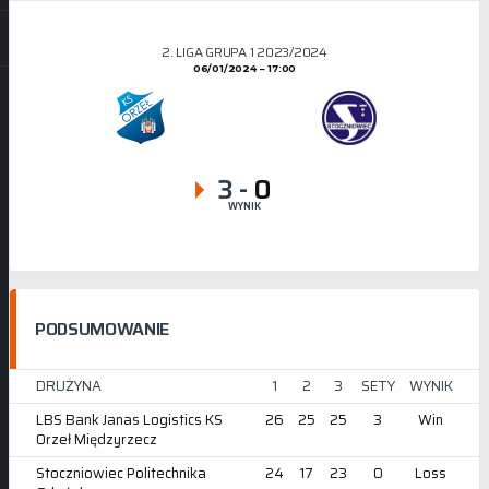
2. LIGA GRUPA 1 2023/2024
06/01/2024
17:00
3
-
0
WYNIK
PODSUMOWANIE
DRUŻYNA
1
2
3
SETY
WYNIK
LBS Bank Janas Logistics KS
26
25
25
3
Win
Orzeł Międzyrzecz
Stoczniowiec Politechnika
24
17
23
0
Loss