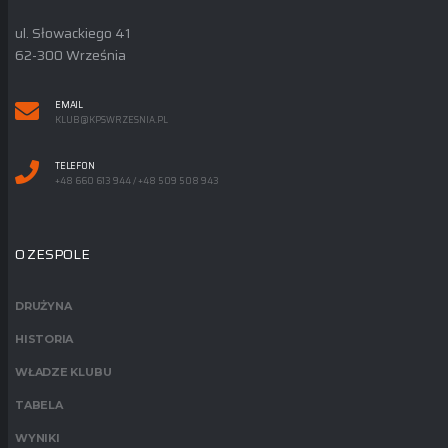
ul. Słowackiego 41
62-300 Września
EMAIL
KLUB@KPSWRZESNIA.PL
TELEFON
+48 660 613 944 / +48 509 508 943
O ZESPOLE
DRUŻYNA
HISTORIA
WŁADZE KLUBU
TABELA
WYNIKI