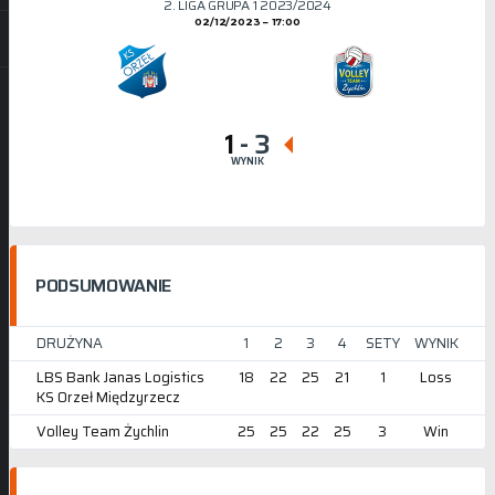
2. LIGA GRUPA 1 2023/2024
02/12/2023
17:00
1
-
3
WYNIK
PODSUMOWANIE
DRUŻYNA
1
2
3
4
SETY
WYNIK
LBS Bank Janas Logistics
18
22
25
21
1
Loss
KS Orzeł Międzyrzecz
Volley Team Żychlin
25
25
22
25
3
Win