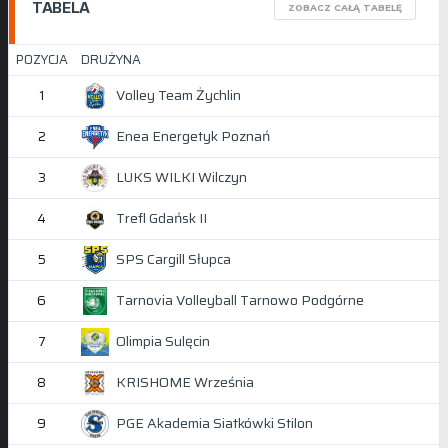
TABELA
ZOBACZ CAŁĄ TABELĘ
POZYCJA
DRUŻYNA
Volley Team Żychlin
1
Enea Energetyk Poznań
2
LUKS WILKI Wilczyn
3
Trefl Gdańsk II
4
SPS Cargill Słupca
5
Tarnovia Volleyball Tarnowo Podgórne
6
Olimpia Sulęcin
7
KRISHOME Września
8
PGE Akademia Siatkówki Stilon
9