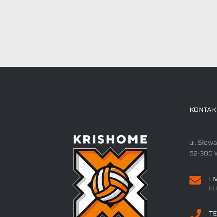
KONTAK
ul. Słow
62-300 
EM
KL
TE