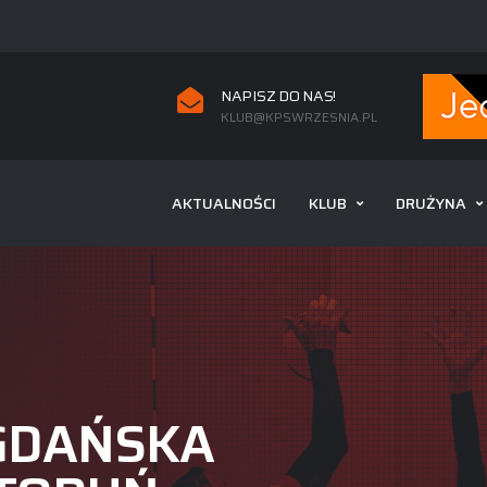
NAPISZ DO NAS!
KLUB@KPSWRZESNIA.PL
AKTUALNOŚCI
KLUB
DRUŻYNA
 GDAŃSKA