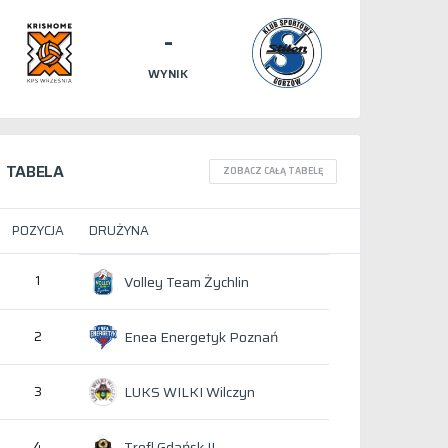
-
WYNIK
TABELA
ZOBACZ CAŁĄ TABELĘ
POZYCJA
DRUŻYNA
1
Volley Team Żychlin
Enea Energetyk Poznań
2
LUKS WILKI Wilczyn
3
Trefl Gdańsk II
4