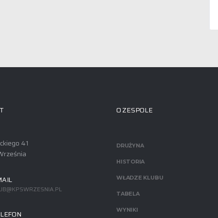
T
O ZESPOLE
ackiego 41
DRUŻYNA
Września
HISTORIA
AIL
WŁADZE KLUBU
UB@KPSWRZESNIA.PL
TABELA
WYNIKI
LEFON