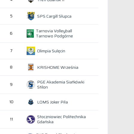
SPS Cargill Słupca
5
Tarnovia Volleyball
6
Tarnowo Podgórne
Olimpia Sulęcin
7
KRISHOME Września
8
PGE Akademia Siatkówki
9
Stilon
LOMS Joker Piła
10
Stoczniowiec Politechnika
11
Gdańska