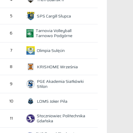
SPS Cargill Słupca
5
Tarnovia Volleyball
6
Tarnowo Podgórne
Olimpia Sulęcin
7
KRISHOME Września
8
PGE Akademia Siatkówki
9
Stilon
LOMS Joker Piła
10
Stoczniowiec Politechnika
11
Gdańska