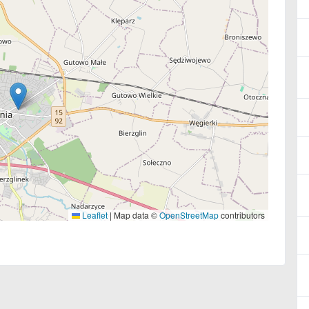
Leaflet
|
Map data ©
OpenStreetMap
contributors