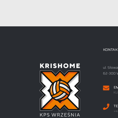
KONTAK
ul. Słow
62-300 
EM
KL
TE
+4