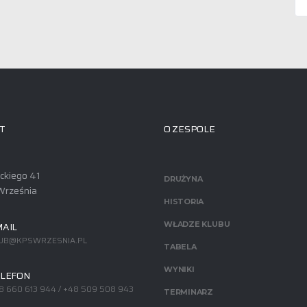
T
O ZESPOLE
ackiego 41
DRUŻYNA
Września
HISTORIA
AIL
WŁADZE KLUBU
UB@KPSWRZESNIA.PL
TABELA
WYNIKI
LEFON
8 660 613 944 / +48 509 508 943
TERMINARZ