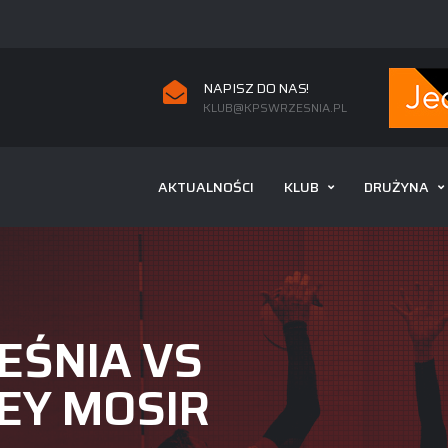
NAPISZ DO NAS!
KLUB@KPSWRZESNIA.PL
AKTUALNOŚCI
KLUB
DRUŻYNA
EŚNIA VS
EY MOSIR