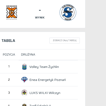
-
WYNIK
TABELA
ZOBACZ CAŁĄ TABELĘ
POZYCJA
DRUŻYNA
1
Volley Team Żychlin
Enea Energetyk Poznań
2
LUKS WILKI Wilczyn
3
Trefl Gdańsk II
4