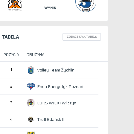
WYNIK
TABELA
ZOBACZ CAŁĄ TABELĘ
POZYCJA
DRUŻYNA
1
Volley Team Żychlin
Enea Energetyk Poznań
2
LUKS WILKI Wilczyn
3
Trefl Gdańsk II
4