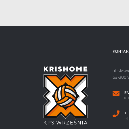
KONTAK
ul. Słow
62-300 
EM
KL
TE
+4