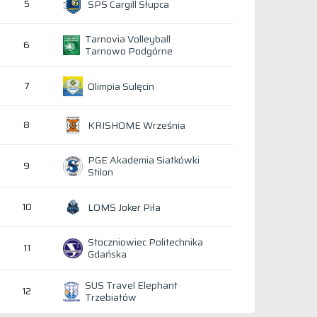
SPS Cargill Słupca
5
Tarnovia Volleyball
6
Tarnowo Podgórne
Olimpia Sulęcin
7
KRISHOME Września
8
PGE Akademia Siatkówki
9
Stilon
LOMS Joker Piła
10
Stoczniowiec Politechnika
11
Gdańska
SUS Travel Elephant
12
Trzebiatów