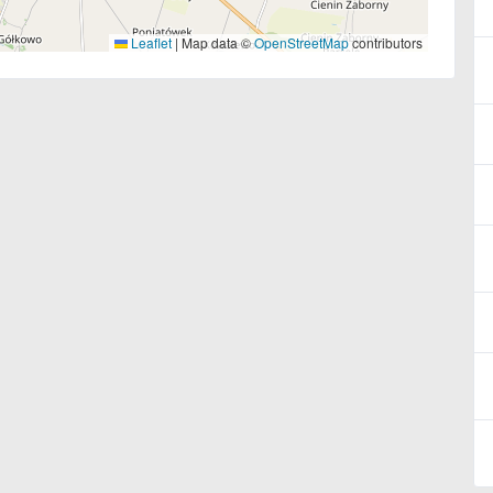
Leaflet
|
Map data ©
OpenStreetMap
contributors