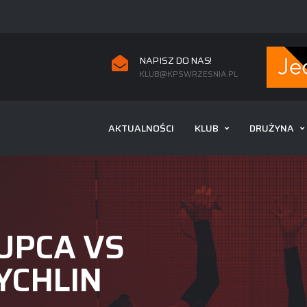
NAPISZ DO NAS!
KLUB@KPSWRZESNIA.PL
AKTUALNOŚCI
KLUB
DRUŻYNA
ŁUPCA VS
YCHLIN