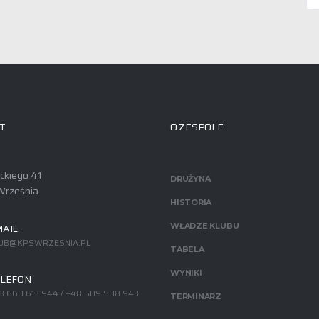
T
O ZESPOLE
ackiego 41
DRUŻYNA
Września
HISTORIA
AIL
WŁADZE KLUBU
UB@KPSWRZESNIA.PL
TABELA
WYNIKI
LEFON
8 660 613 944 / +48 509 508 943
TERMINARZ