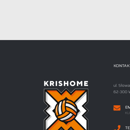
KONTAK
ul. Słow
62-300 
EM
KL
TE