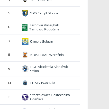
SPS Cargill Słupca
5
Tarnovia Volleyball
6
Tarnowo Podgórne
Olimpia Sulęcin
7
KRISHOME Września
8
PGE Akademia Siatkówki
9
Stilon
LOMS Joker Piła
10
Stoczniowiec Politechnika
11
Gdańska