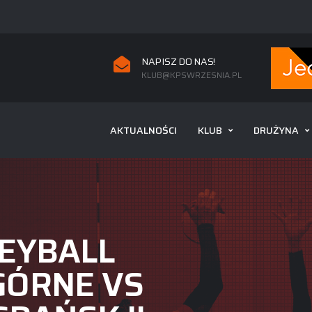
NAPISZ DO NAS!
KLUB@KPSWRZESNIA.PL
AKTUALNOŚCI
KLUB
DRUŻYNA
EYBALL
ÓRNE VS