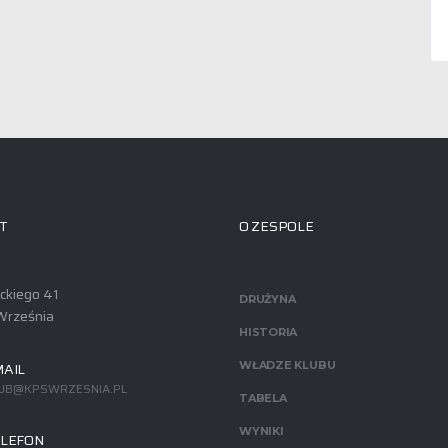
T
O ZESPOLE
ackiego 41
DRUŻYNA
Września
HISTORIA
AIL
WŁADZE KLUBU
UB@KPSWRZESNIA.PL
TABELA
WYNIKI
LEFON