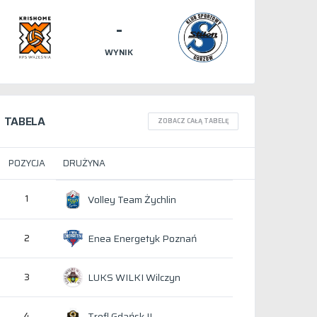
-
WYNIK
TABELA
ZOBACZ CAŁĄ TABELĘ
POZYCJA
DRUŻYNA
1
Volley Team Żychlin
Enea Energetyk Poznań
2
LUKS WILKI Wilczyn
3
Trefl Gdańsk II
4