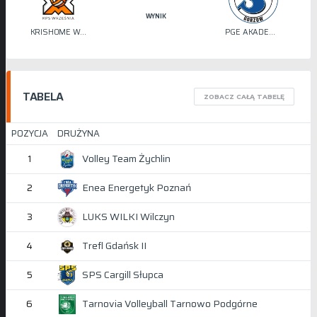
WYNIK
KRISHOME WRZEŚNIA
PGE AKADEMIA SIATKÓWKI STILON
TABELA
ZOBACZ CAŁĄ TABELĘ
POZYCJA
DRUŻYNA
Volley Team Żychlin
1
Enea Energetyk Poznań
2
LUKS WILKI Wilczyn
3
Trefl Gdańsk II
4
SPS Cargill Słupca
5
Tarnovia Volleyball Tarnowo Podgórne
6