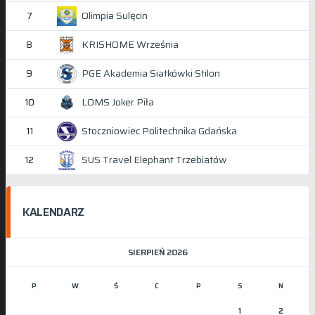
Olimpia Sulęcin
7
KRISHOME Września
8
PGE Akademia Siatkówki Stilon
9
LOMS Joker Piła
10
Stoczniowiec Politechnika Gdańska
11
SUS Travel Elephant Trzebiatów
12
KALENDARZ
SIERPIEŃ 2026
P
W
Ś
C
P
S
N
1
2