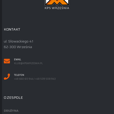
KONTAKT
ul. Słowackiego 41
62-300 Września
EMAIL
KLUB@KPSWRZESNIA.PL
TELEFON
+48 660 613 944 / +48 509 508 943
O ZESPOLE
DRUŻYNA