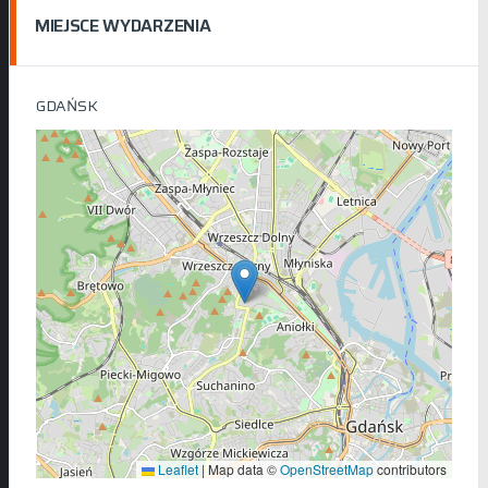
MIEJSCE WYDARZENIA
GDAŃSK
Leaflet
|
Map data ©
OpenStreetMap
contributors