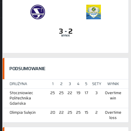
3
-
2
WYNIK
PODSUMOWANIE
DRUŻYNA
1
2
3
4
5
SETY
WYNIK
Stoczniowiec
25
25
22
19
17
3
Overtime
Politechnika
win
Gdańska
Olimpia Sulęcin
20
22
25
25
15
2
Overtime
loss