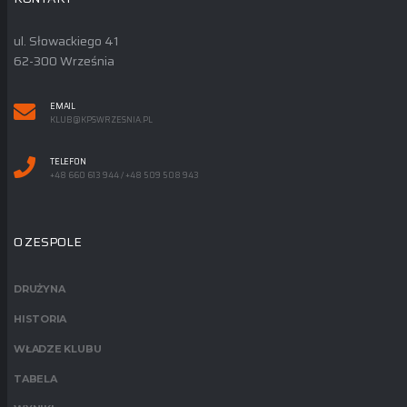
ul. Słowackiego 41
62-300 Września
EMAIL
KLUB@KPSWRZESNIA.PL
TELEFON
+48 660 613 944 / +48 509 508 943
O ZESPOLE
DRUŻYNA
HISTORIA
WŁADZE KLUBU
TABELA