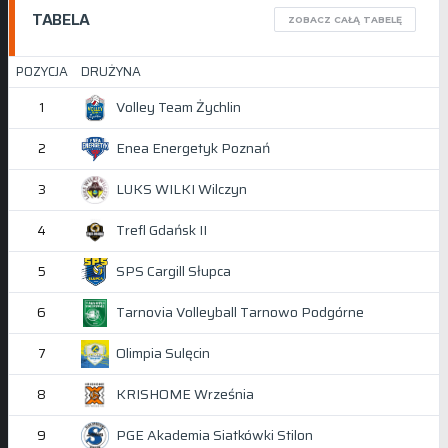
TABELA
ZOBACZ CAŁĄ TABELĘ
POZYCJA
DRUŻYNA
Volley Team Żychlin
1
Enea Energetyk Poznań
2
LUKS WILKI Wilczyn
3
Trefl Gdańsk II
4
SPS Cargill Słupca
5
Tarnovia Volleyball Tarnowo Podgórne
6
Olimpia Sulęcin
7
KRISHOME Września
8
PGE Akademia Siatkówki Stilon
9