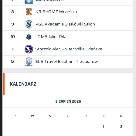
KRISHOME Września
8
PGE Akademia Siatkówki Stilon
9
LOMS Joker Piła
10
Stoczniowiec Politechnika Gdańska
11
SUS Travel Elephant Trzebiatów
12
KALENDARZ
SIERPIEŃ 2026
P
W
Ś
C
P
S
N
1
2