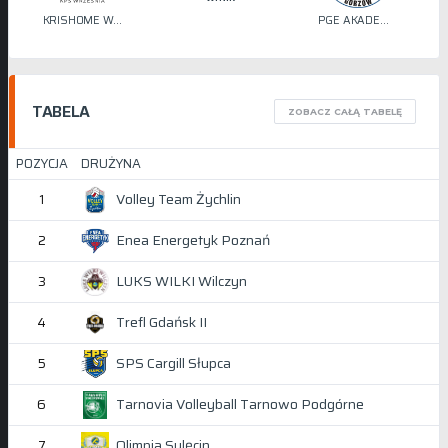
KRISHOME WRZEŚNIA
PGE AKADEMIA SIATKÓWKI STILON
TABELA
ZOBACZ CAŁĄ TABELĘ
POZYCJA
DRUŻYNA
Volley Team Żychlin
1
Enea Energetyk Poznań
2
LUKS WILKI Wilczyn
3
Trefl Gdańsk II
4
SPS Cargill Słupca
5
Tarnovia Volleyball Tarnowo Podgórne
6
Olimpia Sulęcin
7