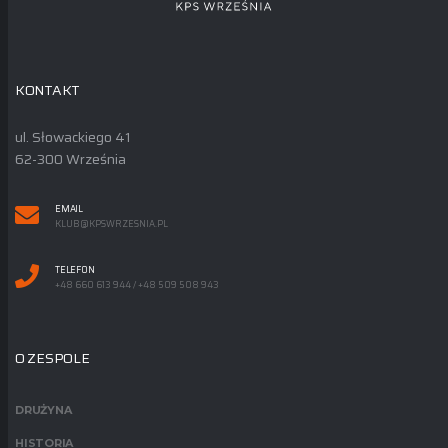
KONTAKT
ul. Słowackiego 41
62-300 Września
EMAIL
KLUB@KPSWRZESNIA.PL
TELEFON
+48 660 613 944 / +48 509 508 943
O ZESPOLE
DRUŻYNA
HISTORIA