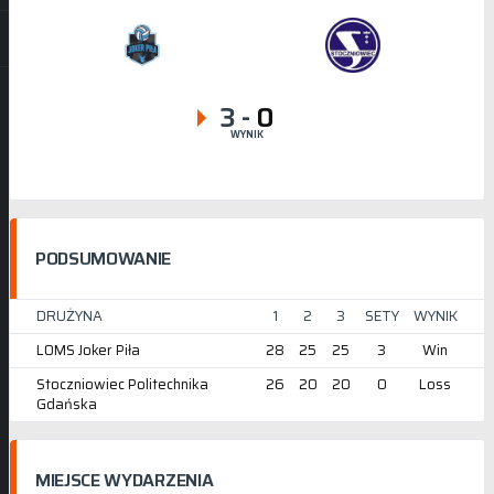
3
-
0
WYNIK
PODSUMOWANIE
DRUŻYNA
1
2
3
SETY
WYNIK
LOMS Joker Piła
28
25
25
3
Win
Stoczniowiec Politechnika
26
20
20
0
Loss
Gdańska
MIEJSCE WYDARZENIA