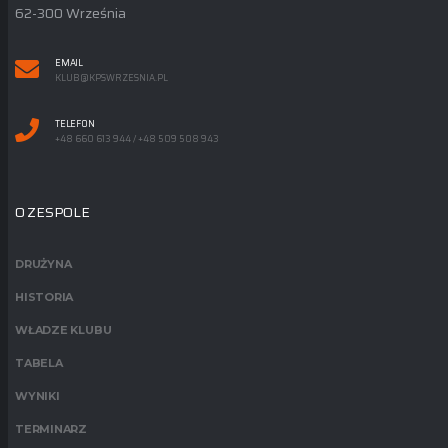
62-300 Września
EMAIL
KLUB@KPSWRZESNIA.PL
TELEFON
+48 660 613 944 / +48 509 508 943
O ZESPOLE
DRUŻYNA
HISTORIA
WŁADZE KLUBU
TABELA
WYNIKI
TERMINARZ