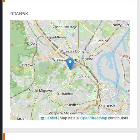
GDAŃSK
Leaflet
|
Map data ©
OpenStreetMap
contributors