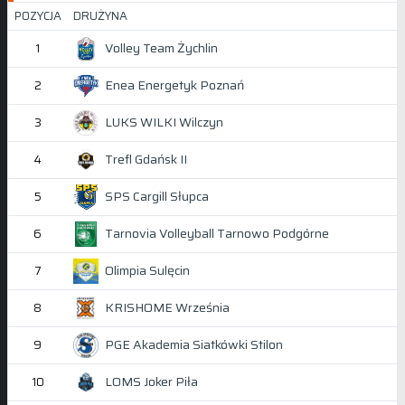
POZYCJA
DRUŻYNA
Volley Team Żychlin
1
Enea Energetyk Poznań
2
LUKS WILKI Wilczyn
3
Trefl Gdańsk II
4
SPS Cargill Słupca
5
Tarnovia Volleyball Tarnowo Podgórne
6
Olimpia Sulęcin
7
KRISHOME Września
8
PGE Akademia Siatkówki Stilon
9
LOMS Joker Piła
10