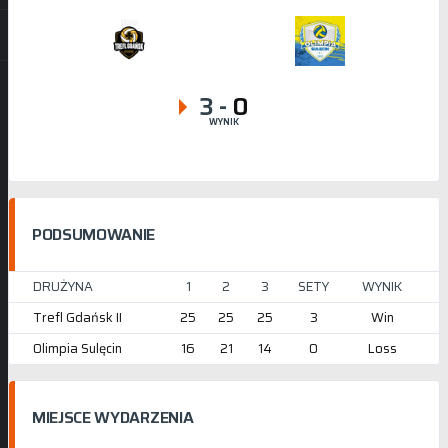
3
-
0
WYNIK
PODSUMOWANIE
DRUŻYNA
1
2
3
SETY
WYNIK
Trefl Gdańsk II
25
25
25
3
Win
Olimpia Sulęcin
16
21
14
0
Loss
MIEJSCE WYDARZENIA