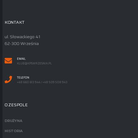
KONTAKT
ul. Słowackiego 41
62-300 Września
EMAIL
KLUB@KPSWRZESNIA.PL
TELEFON
+48 660 613 944 / +48 509 508 943
O ZESPOLE
DRUŻYNA
HISTORIA