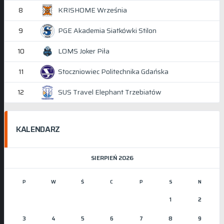
KRISHOME Września
8
PGE Akademia Siatkówki Stilon
9
LOMS Joker Piła
10
Stoczniowiec Politechnika Gdańska
11
SUS Travel Elephant Trzebiatów
12
KALENDARZ
SIERPIEŃ 2026
P
W
Ś
C
P
S
N
1
2
3
4
5
6
7
8
9