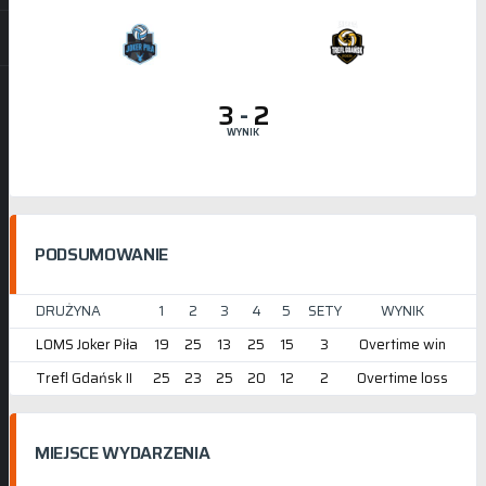
3
-
2
WYNIK
PODSUMOWANIE
DRUŻYNA
1
2
3
4
5
SETY
WYNIK
LOMS Joker Piła
19
25
13
25
15
3
Overtime win
Trefl Gdańsk II
25
23
25
20
12
2
Overtime loss
MIEJSCE WYDARZENIA