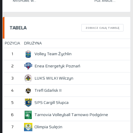
KRISHOME WRZEŚNIA
PGE AKADEMIA SIATKÓWKI STILON
TABELA
ZOBACZ CAŁĄ TABELĘ
POZYCJA
DRUŻYNA
Volley Team Żychlin
1
Enea Energetyk Poznań
2
LUKS WILKI Wilczyn
3
Trefl Gdańsk II
4
SPS Cargill Słupca
5
Tarnovia Volleyball Tarnowo Podgórne
6
Olimpia Sulęcin
7