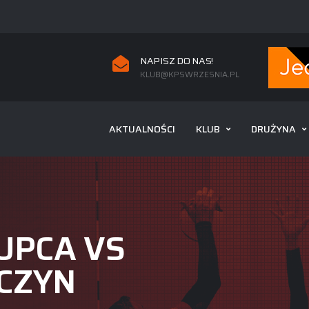
NAPISZ DO NAS!
KLUB@KPSWRZESNIA.PL
AKTUALNOŚCI
KLUB
DRUŻYNA
ŁUPCA VS
LCZYN