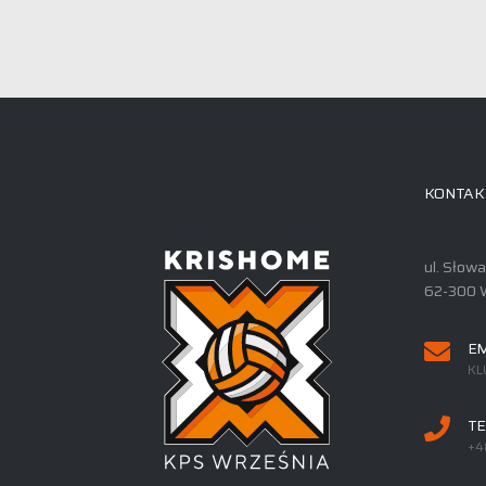
KONTAK
ul. Słow
62-300 
EM
KL
TE
+4