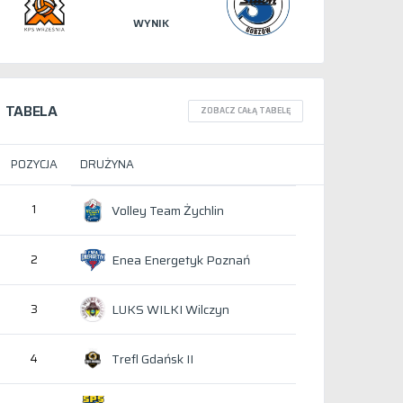
WYNIK
TABELA
ZOBACZ CAŁĄ TABELĘ
POZYCJA
DRUŻYNA
1
Volley Team Żychlin
Enea Energetyk Poznań
2
LUKS WILKI Wilczyn
3
Trefl Gdańsk II
4