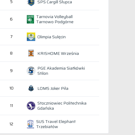
SPS Cargill Słupca
5
Tarnovia Volleyball
6
Tarnowo Podgórne
Olimpia Sulęcin
7
KRISHOME Września
8
PGE Akademia Siatkówki
9
Stilon
LOMS Joker Piła
10
Stoczniowiec Politechnika
11
Gdańska
SUS Travel Elephant
12
Trzebiatów