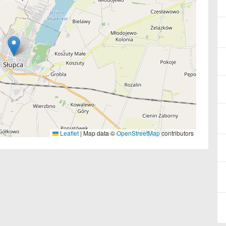
Leaflet
|
Map data ©
OpenStreetMap
contributors