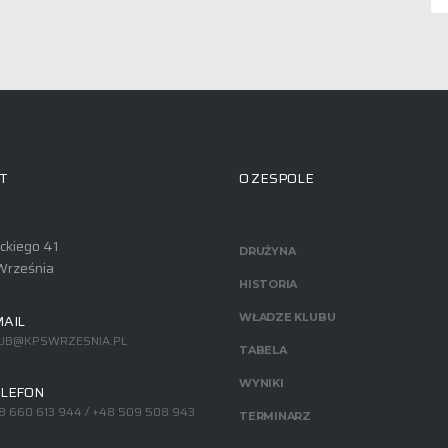
T
O ZESPOLE
ackiego 41
DRUŻYNA
Września
HISTORIA
AIL
WŁADZE KLUBU
UB@KPSWRZESNIA.PL
TABELA
WYNIKI
LEFON
8 660 613 944 / +48 509 508 943
TERMINARZ