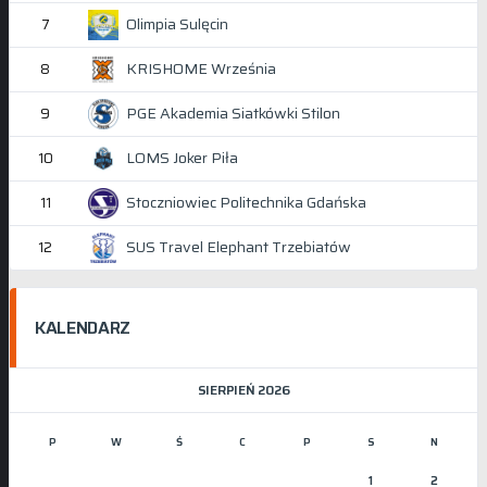
Olimpia Sulęcin
7
KRISHOME Września
8
PGE Akademia Siatkówki Stilon
9
LOMS Joker Piła
10
Stoczniowiec Politechnika Gdańska
11
SUS Travel Elephant Trzebiatów
12
KALENDARZ
SIERPIEŃ 2026
P
W
Ś
C
P
S
N
1
2