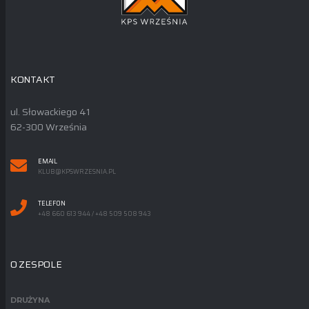
KONTAKT
ul. Słowackiego 41
62-300 Września
EMAIL
KLUB@KPSWRZESNIA.PL
TELEFON
+48 660 613 944 / +48 509 508 943
O ZESPOLE
DRUŻYNA