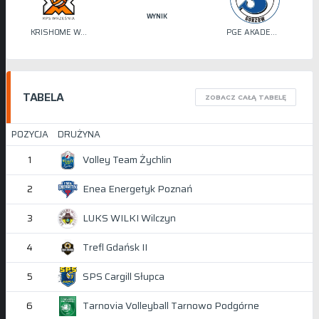
WYNIK
KRISHOME WRZEŚNIA
PGE AKADEMIA SIATKÓWKI STILON
TABELA
ZOBACZ CAŁĄ TABELĘ
POZYCJA
DRUŻYNA
Volley Team Żychlin
1
Enea Energetyk Poznań
2
LUKS WILKI Wilczyn
3
Trefl Gdańsk II
4
SPS Cargill Słupca
5
Tarnovia Volleyball Tarnowo Podgórne
6