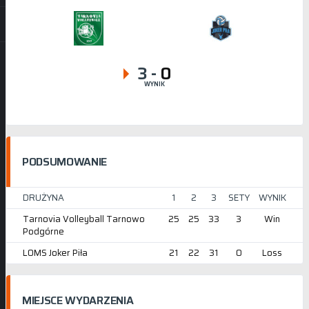
3
-
0
WYNIK
PODSUMOWANIE
DRUŻYNA
1
2
3
SETY
WYNIK
Tarnovia Volleyball Tarnowo
25
25
33
3
Win
Podgórne
LOMS Joker Piła
21
22
31
0
Loss
MIEJSCE WYDARZENIA