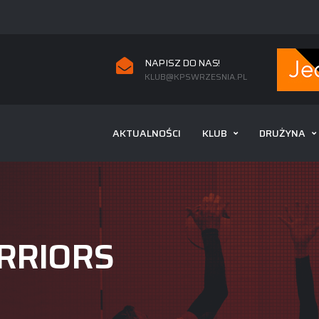
NAPISZ DO NAS!
KLUB@KPSWRZESNIA.PL
AKTUALNOŚCI
KLUB
DRUŻYNA
RRIORS