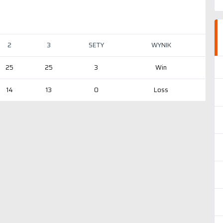
2
3
SETY
WYNIK
25
25
3
Win
14
13
0
Loss