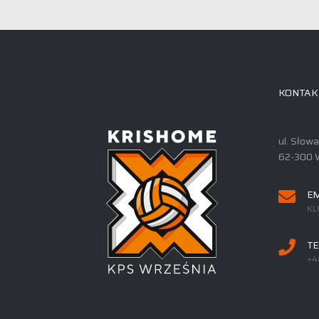
KONTAK
ul. Słow
62-300 
EM
KL
TE
+4