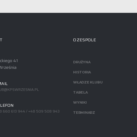
T
O ZESPOLE
ackiego 41
DRUŻYNA
Września
HISTORIA
AIL
WŁADZE KLUBU
UB@KPSWRZESNIA.PL
TABELA
WYNIKI
LEFON
8 660 613 944 / +48 509 508 943
TERMINARZ