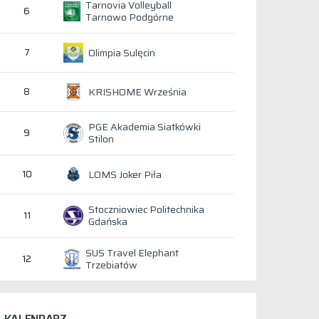
Tarnovia Volleyball
6
Tarnowo Podgórne
Olimpia Sulęcin
7
KRISHOME Września
8
PGE Akademia Siatkówki
9
Stilon
LOMS Joker Piła
10
Stoczniowiec Politechnika
11
Gdańska
SUS Travel Elephant
12
Trzebiatów
KALENDARZ