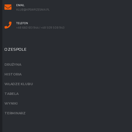
EMAIL
KLUB@KPSWRZESNIA.PL
TELEFON
+48 660 613 944 / +48 509 508 943
O ZESPOLE
DRUŻYNA
HISTORIA
WŁADZE KLUBU
TABELA
WYNIKI
TERMINARZ