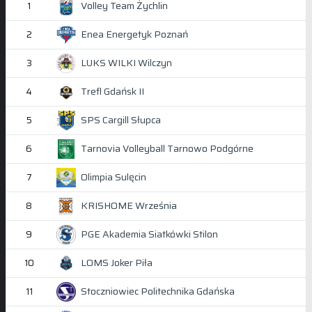
Volley Team Żychlin
1
Enea Energetyk Poznań
2
LUKS WILKI Wilczyn
3
Trefl Gdańsk II
4
SPS Cargill Słupca
5
Tarnovia Volleyball Tarnowo Podgórne
6
Olimpia Sulęcin
7
KRISHOME Września
8
PGE Akademia Siatkówki Stilon
9
LOMS Joker Piła
10
Stoczniowiec Politechnika Gdańska
11