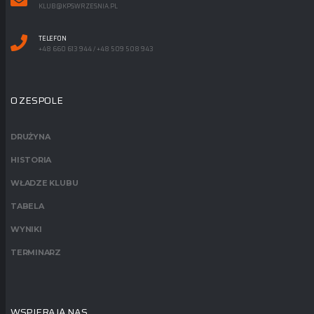
KLUB@KPSWRZESNIA.PL
TELEFON
+48 660 613 944 / +48 509 508 943
O ZESPOLE
DRUŻYNA
HISTORIA
WŁADZE KLUBU
TABELA
WYNIKI
TERMINARZ
WSPIERAJĄ NAS