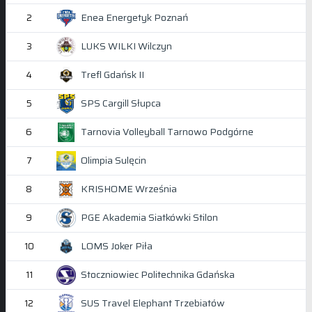
Enea Energetyk Poznań
2
LUKS WILKI Wilczyn
3
Trefl Gdańsk II
4
SPS Cargill Słupca
5
Tarnovia Volleyball Tarnowo Podgórne
6
Olimpia Sulęcin
7
KRISHOME Września
8
PGE Akademia Siatkówki Stilon
9
LOMS Joker Piła
10
Stoczniowiec Politechnika Gdańska
11
SUS Travel Elephant Trzebiatów
12