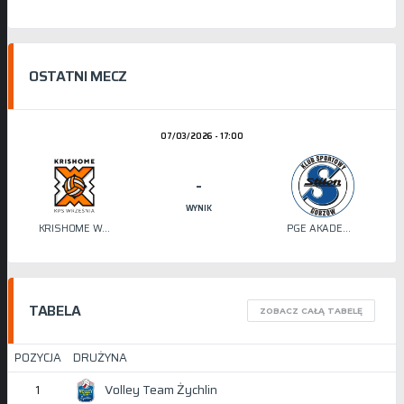
OSTATNI MECZ
07/03/2026 - 17:00
-
WYNIK
KRISHOME WRZEŚNIA
PGE AKADEMIA SIATKÓWKI STILON
TABELA
ZOBACZ CAŁĄ TABELĘ
POZYCJA
DRUŻYNA
Volley Team Żychlin
1