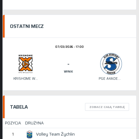
OSTATNI MECZ
07/03/2026 - 17:00
-
WYNIK
KRISHOME WRZEŚNIA
PGE AKADEMIA SIATKÓWKI STILON
TABELA
ZOBACZ CAŁĄ TABELĘ
POZYCJA
DRUŻYNA
Volley Team Żychlin
1