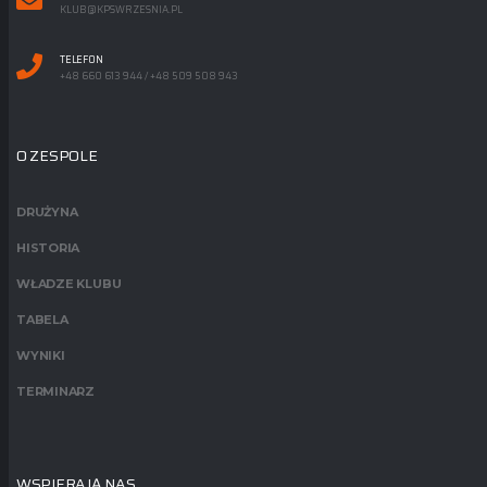
KLUB@KPSWRZESNIA.PL
TELEFON
+48 660 613 944 / +48 509 508 943
O ZESPOLE
DRUŻYNA
HISTORIA
WŁADZE KLUBU
TABELA
WYNIKI
TERMINARZ
WSPIERAJĄ NAS