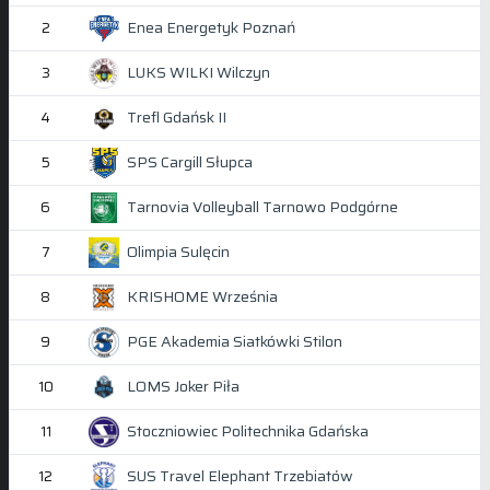
Enea Energetyk Poznań
2
LUKS WILKI Wilczyn
3
Trefl Gdańsk II
4
SPS Cargill Słupca
5
Tarnovia Volleyball Tarnowo Podgórne
6
Olimpia Sulęcin
7
KRISHOME Września
8
PGE Akademia Siatkówki Stilon
9
LOMS Joker Piła
10
Stoczniowiec Politechnika Gdańska
11
SUS Travel Elephant Trzebiatów
12