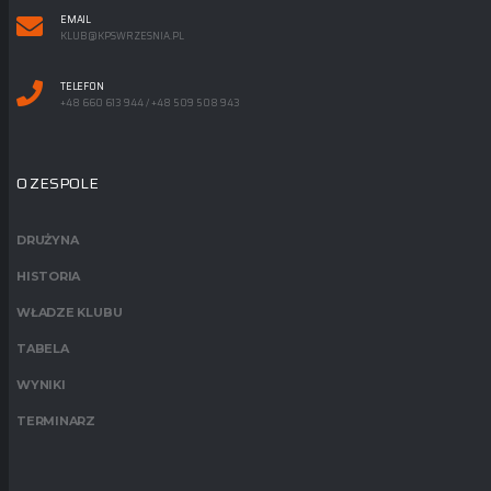
EMAIL
KLUB@KPSWRZESNIA.PL
TELEFON
+48 660 613 944 / +48 509 508 943
O ZESPOLE
DRUŻYNA
HISTORIA
WŁADZE KLUBU
TABELA
WYNIKI
TERMINARZ