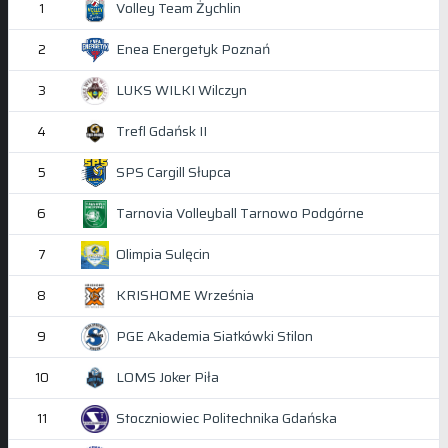
Volley Team Żychlin
1
Enea Energetyk Poznań
2
LUKS WILKI Wilczyn
3
Trefl Gdańsk II
4
SPS Cargill Słupca
5
Tarnovia Volleyball Tarnowo Podgórne
6
Olimpia Sulęcin
7
KRISHOME Września
8
PGE Akademia Siatkówki Stilon
9
LOMS Joker Piła
10
Stoczniowiec Politechnika Gdańska
11