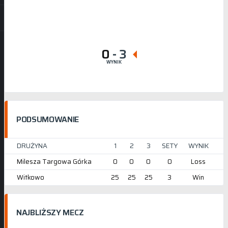
0
-
3
WYNIK
PODSUMOWANIE
DRUŻYNA
1
2
3
SETY
WYNIK
Milesza Targowa Górka
0
0
0
0
Loss
Witkowo
25
25
25
3
Win
NAJBLIŻSZY MECZ