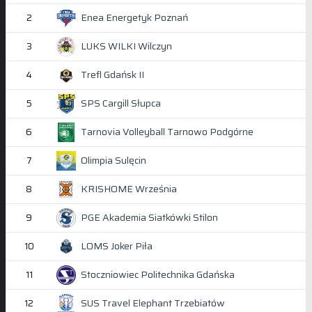
Enea Energetyk Poznań
2
LUKS WILKI Wilczyn
3
Trefl Gdańsk II
4
SPS Cargill Słupca
5
Tarnovia Volleyball Tarnowo Podgórne
6
Olimpia Sulęcin
7
KRISHOME Września
8
PGE Akademia Siatkówki Stilon
9
LOMS Joker Piła
10
Stoczniowiec Politechnika Gdańska
11
SUS Travel Elephant Trzebiatów
12