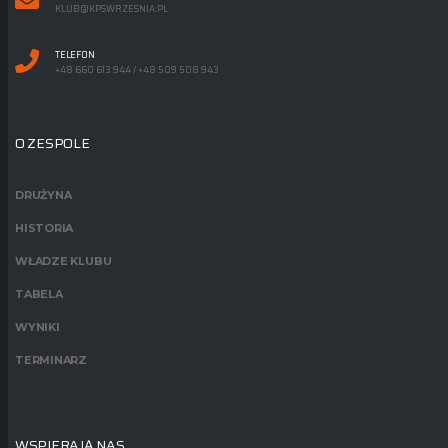
KLUB@KPSWRZESNIA.PL
TELEFON
+48 660 613 944 / +48 509 508 943
O ZESPOLE
DRUŻYNA
HISTORIA
WŁADZE KLUBU
TABELA
WYNIKI
TERMINARZ
WSPIERAJĄ NAS