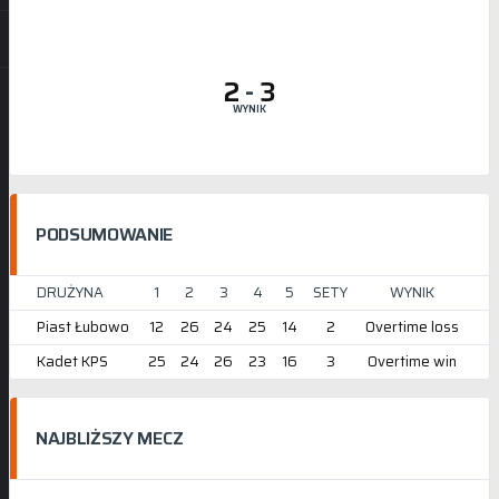
2
-
3
WYNIK
PODSUMOWANIE
DRUŻYNA
1
2
3
4
5
SETY
WYNIK
Piast Łubowo
12
26
24
25
14
2
Overtime loss
Kadet KPS
25
24
26
23
16
3
Overtime win
NAJBLIŻSZY MECZ