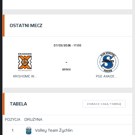
OSTATNI MECZ
07/03/2026 - 17:00
-
WYNIK
KRISHOME WRZEŚNIA
PGE AKADEMIA SIATKÓWKI STILON
TABELA
ZOBACZ CAŁĄ TABELĘ
POZYCJA
DRUŻYNA
Volley Team Żychlin
1