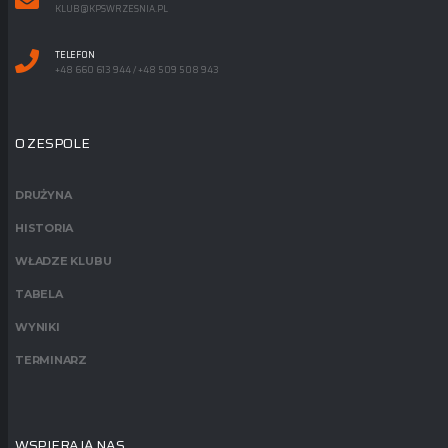
KLUB@KPSWRZESNIA.PL
TELEFON
+48 660 613 944 / +48 509 508 943
O ZESPOLE
DRUŻYNA
HISTORIA
WŁADZE KLUBU
TABELA
WYNIKI
TERMINARZ
WSPIERAJĄ NAS