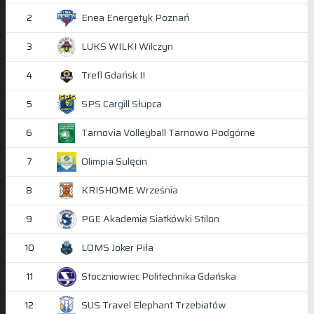
Enea Energetyk Poznań
2
LUKS WILKI Wilczyn
3
Trefl Gdańsk II
4
SPS Cargill Słupca
5
Tarnovia Volleyball Tarnowo Podgórne
6
Olimpia Sulęcin
7
KRISHOME Września
8
PGE Akademia Siatkówki Stilon
9
LOMS Joker Piła
10
Stoczniowiec Politechnika Gdańska
11
SUS Travel Elephant Trzebiatów
12