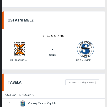
OSTATNI MECZ
07/03/2026 - 17:00
-
WYNIK
KRISHOME WRZEŚNIA
PGE AKADEMIA SIATKÓWKI STILON
TABELA
ZOBACZ CAŁĄ TABELĘ
POZYCJA
DRUŻYNA
Volley Team Żychlin
1