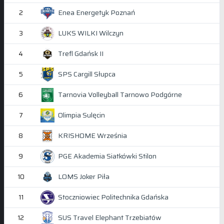
Enea Energetyk Poznań
2
LUKS WILKI Wilczyn
3
Trefl Gdańsk II
4
SPS Cargill Słupca
5
Tarnovia Volleyball Tarnowo Podgórne
6
Olimpia Sulęcin
7
KRISHOME Września
8
PGE Akademia Siatkówki Stilon
9
LOMS Joker Piła
10
Stoczniowiec Politechnika Gdańska
11
SUS Travel Elephant Trzebiatów
12