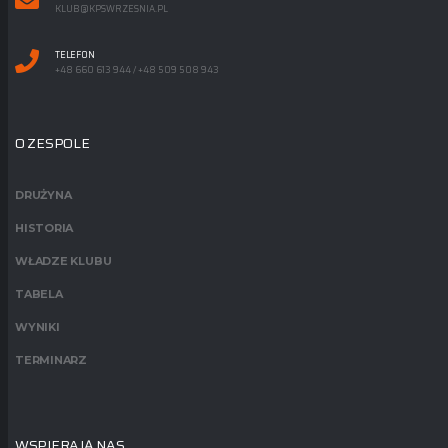
KLUB@KPSWRZESNIA.PL
TELEFON
+48 660 613 944 / +48 509 508 943
O ZESPOLE
DRUŻYNA
HISTORIA
WŁADZE KLUBU
TABELA
WYNIKI
TERMINARZ
WSPIERAJĄ NAS