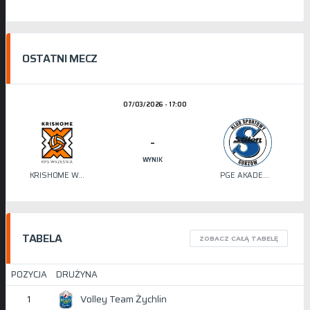
OSTATNI MECZ
07/03/2026 - 17:00
-
WYNIK
KRISHOME WRZEŚNIA
PGE AKADEMIA SIATKÓWKI STILON
TABELA
ZOBACZ CAŁĄ TABELĘ
POZYCJA
DRUŻYNA
Volley Team Żychlin
1