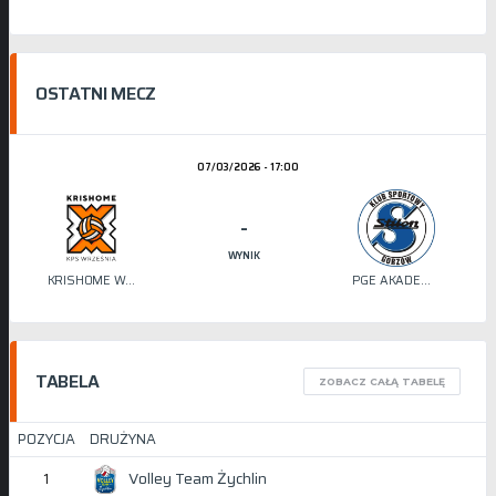
OSTATNI MECZ
07/03/2026 - 17:00
-
WYNIK
KRISHOME WRZEŚNIA
PGE AKADEMIA SIATKÓWKI STILON
TABELA
ZOBACZ CAŁĄ TABELĘ
POZYCJA
DRUŻYNA
Volley Team Żychlin
1