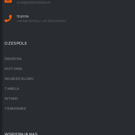
KLUB@KPSWRZESNIA.PL
TELEFON
+48 660 613 944 / +48 509 508 943
O ZESPOLE
DRUŻYNA
HISTORIA
WŁADZE KLUBU
TABELA
WYNIKI
TERMINARZ
WSPIERAJĄ NAS