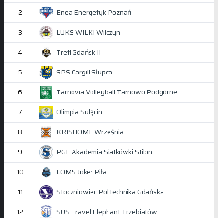
Enea Energetyk Poznań
2
LUKS WILKI Wilczyn
3
Trefl Gdańsk II
4
SPS Cargill Słupca
5
Tarnovia Volleyball Tarnowo Podgórne
6
Olimpia Sulęcin
7
KRISHOME Września
8
PGE Akademia Siatkówki Stilon
9
LOMS Joker Piła
10
Stoczniowiec Politechnika Gdańska
11
SUS Travel Elephant Trzebiatów
12