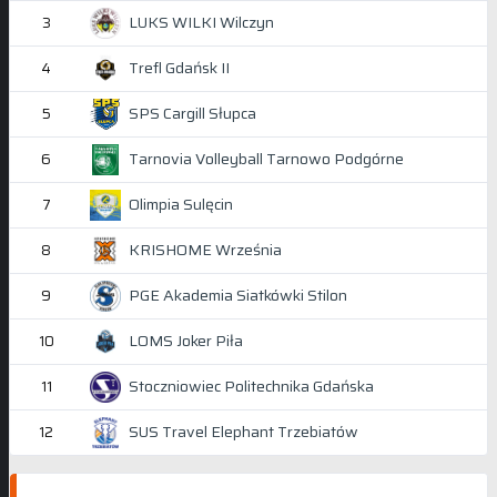
LUKS WILKI Wilczyn
3
Trefl Gdańsk II
4
SPS Cargill Słupca
5
Tarnovia Volleyball Tarnowo Podgórne
6
Olimpia Sulęcin
7
KRISHOME Września
8
PGE Akademia Siatkówki Stilon
9
LOMS Joker Piła
10
Stoczniowiec Politechnika Gdańska
11
SUS Travel Elephant Trzebiatów
12