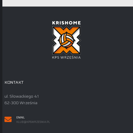
KONTAKT
ul. Słowackiego 41
62-300 Września
EMAIL
KLUB@KPSWRZESNIA.PL