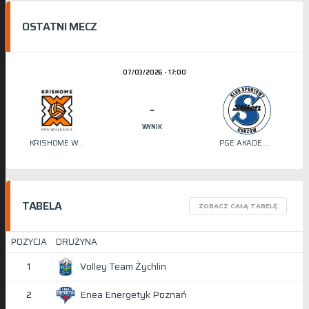
OSTATNI MECZ
07/03/2026 - 17:00
-
WYNIK
KRISHOME WRZEŚNIA
PGE AKADEMIA SIATKÓWKI STILON
TABELA
ZOBACZ CAŁĄ TABELĘ
POZYCJA
DRUŻYNA
Volley Team Żychlin
1
Enea Energetyk Poznań
2