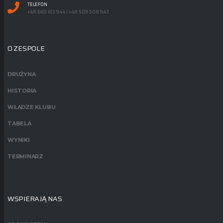
TELEFON
+48 660 613 944 / +48 509 508 943
O ZESPOLE
DRUŻYNA
HISTORIA
WŁADZE KLUBU
TABELA
WYNIKI
TERMINARZ
WSPIERAJĄ NAS