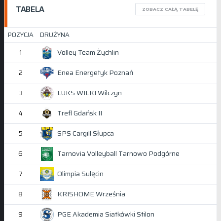
TABELA
ZOBACZ CAŁĄ TABELĘ
POZYCJA
DRUŻYNA
Volley Team Żychlin
1
Enea Energetyk Poznań
2
LUKS WILKI Wilczyn
3
Trefl Gdańsk II
4
SPS Cargill Słupca
5
Tarnovia Volleyball Tarnowo Podgórne
6
Olimpia Sulęcin
7
KRISHOME Września
8
PGE Akademia Siatkówki Stilon
9