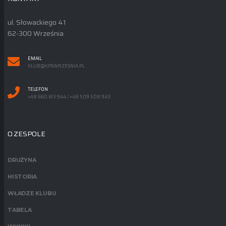
ul. Słowackiego 41
62-300 Września
EMAIL
KLUB@KPSWRZESNIA.PL
TELEFON
+48 660 613 944 / +48 509 508 943
O ZESPOLE
DRUŻYNA
HISTORIA
WŁADZE KLUBU
TABELA